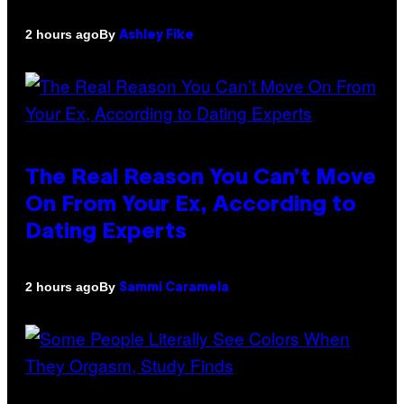
By
2 hours ago
Ashley Fike
The Real Reason You Can’t Move
On From Your Ex, According to
Dating Experts
By
2 hours ago
Sammi Caramela