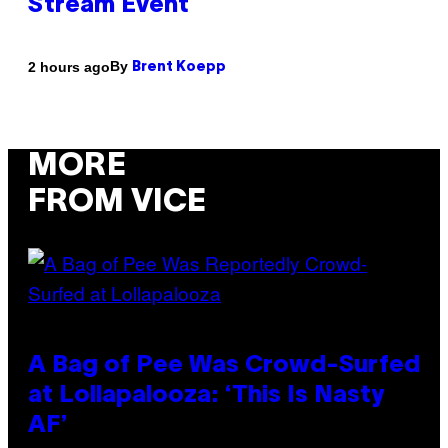
Stream Event
By
2 hours ago
Brent Koepp
MORE
FROM VICE
A Bag of Pee Was Crowd-Surfed
at Lollapalooza: ‘This Is Nasty
AF’