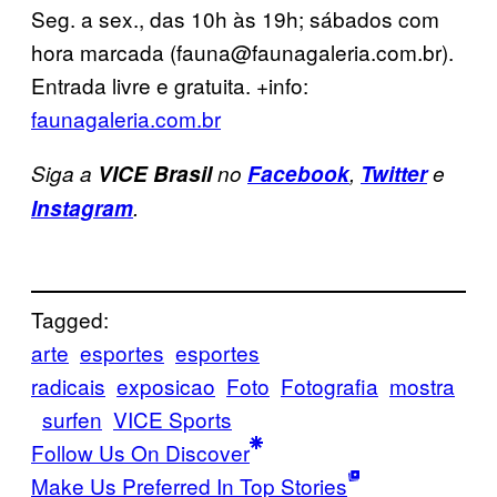
Seg. a sex., das 10h às 19h; sábados com
hora marcada (fauna@faunagaleria.com.br).
Entrada livre e gratuita. +info:
faunagaleria.com.br
Siga a
VICE Brasil
no
Facebook
,
Twitter
e
Instagram
.
Tagged:
arte
esportes
esportes
radicais
exposicao
Foto
Fotografia
mostra
surfen
VICE Sports
Follow Us On Discover
Make Us Preferred In Top Stories