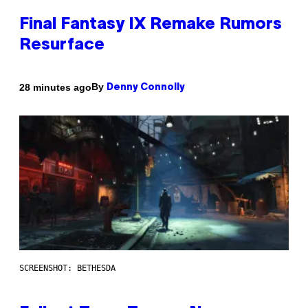
Final Fantasy IX Remake Rumors
Resurface
By
28 minutes ago
Denny Connolly
SCREENSHOT: BETHESDA