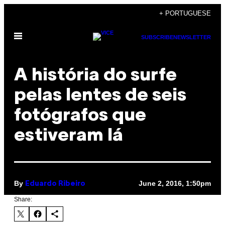
Skip
+ PORTUGUESE
to
Open
content
SUBSCRIBE
NEWSLETTER
Menu
A história do surfe
pelas lentes de seis
fotógrafos que
estiveram lá
By
June 2, 2016, 1:50pm
Eduardo Ribeiro
Share: