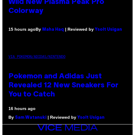
Wild New Plasma Peak Pro
Colorway
By
| Reviewed by
15 hours ago
Maha Haq
Ysolt Usigan
VIA POKEMON/ADIDAS/NINTENDO
Pokemon and Adidas Just
Revealed 12 New Sneakers For
You to Catch
16 hours ago
By
| Reviewed by
Sam Watanuki
Ysolt Usigan
VICE
MEDIA