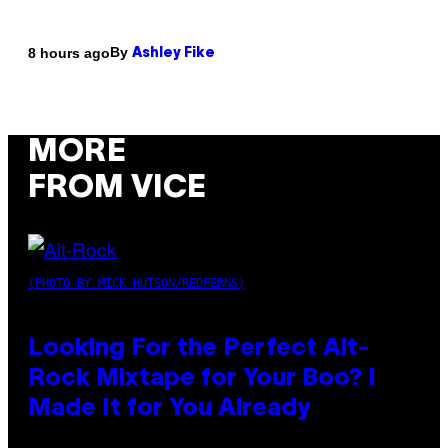
By
8 hours ago
Ashley Fike
MORE
FROM VICE
(PHOTO BY MICK HUTSON/REDFERNS)
Looking For the Perfect Alt-
Rock Mixtape for Your Boo? I
Made It for You Already