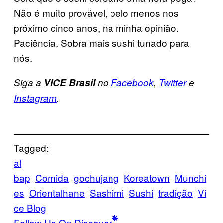
Não é muito provável, pelo menos nos
próximo cinco anos, na minha opinião.
Paciência. Sobra mais sushi tunado para
nós.
Siga a
VICE Brasil
no
Facebook
,
Twitter
e
Instagram
.
Tagged:
al
bap
Comida
gochujang
Koreatown
Munchi
es
Orientalhane
Sashimi
Sushi
tradição
Vi
ce Blog
Follow Us On Discover