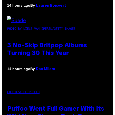
By
14 hours ago
Lauren Boisvert
PHOTO BY NIELS VAN IPEREN/GETTY IMAGES
3 No-Skip Britpop Albums
Turning 30 This Year
By
14 hours ago
Dan Milam
COURTESY OF PUFFCO
Puffco Went Full Gamer With Its