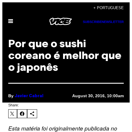
Skip
+ PORTUGUESE
to
Open
content
SUBSCRIBE
NEWSLETTER
Menu
Por que o sushi
coreano é melhor que
o japonês
By
August 30, 2016, 10:00am
Javier Cabral
Share:
Esta matéria foi originalmente publicada no