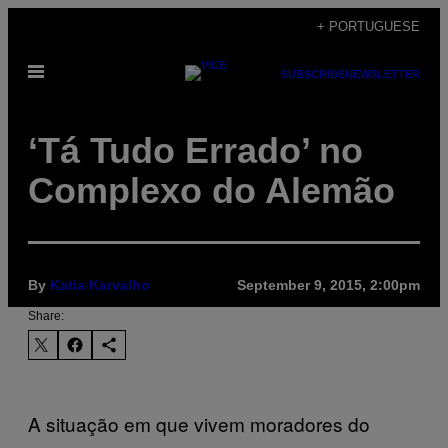
Skip
+ PORTUGUESE
to
Open
content
SUBSCRIBE
NEWSLETTER
Menu
‘Tá Tudo Errado’ no
Complexo do Alemão
By
Katia Karvalho
September 9, 2015, 2:00pm
Share:
A situação em que vivem moradores do