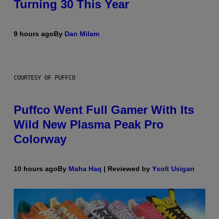
Turning 30 This Year
9 hours ago
By
Dan Milam
COURTESY OF PUFFCO
Puffco Went Full Gamer With Its
Wild New Plasma Peak Pro
Colorway
10 hours ago
By
Maha Haq
| Reviewed by
Ysolt Usigan