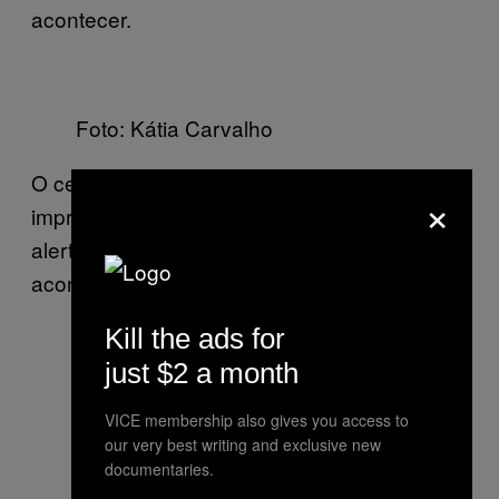
acontecer.
Foto: Kátia Carvalho
O celular e as redes sociais têm sido aliados
×
imprescindíveis para mostrar a realidade e
alertar os moradores quando e onde estão
acontecendo os confrontos.
Kill the ads for
just $2 a month
VICE membership also gives you access to
our very best writing and exclusive new
documentaries.