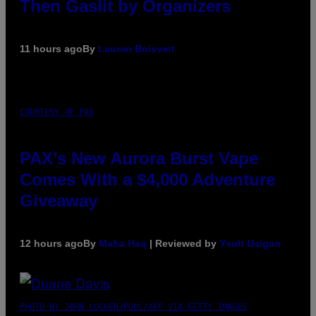
Then Gaslit by Organizers
11 hours ago
By
Lauren Boisvert
COURTESY OF PAX
PAX’s New Aurora Burst Vape
Comes With a $4,000 Adventure
Giveaway
12 hours ago
By
Maha Haq
| Reviewed by
Ysolt Usigan
PHOTO BY JOHN LOCHER/POOL/AFP VIA GETTY IMAGES