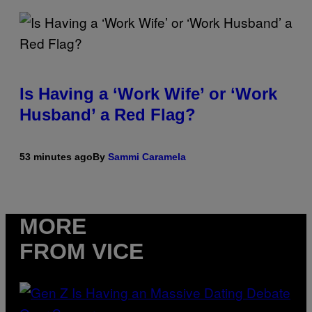
Is Having a ‘Work Wife’ or ‘Work
Husband’ a Red Flag?
53 minutes ago
By
Sammi Caramela
MORE
FROM VICE