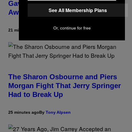
Gave Harvey Weinstein a Deeply
See All Membership Plans
Awkward Cameo
Or, continue for free
21 minutes ago
By
Tony Alpsen
The Sharon Osbourne and Piers
Morgan Fight That Jerry Springer
Had to Break Up
25 minutes ago
By
Tony Alpsen