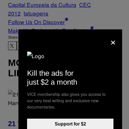
Capital Europeia da Cultura
CEC
2012
tatuagens
Follow Us On Discover
Make Us Preferred In Top Stories
×
Share:
MORE
LIKE THIS
Kill the ads for
just $2 a month
VICE membership also gives you access to
our very best writing and exclusive new
documentaries.
21 Years Ago, A Barbie Movie
Support for $2