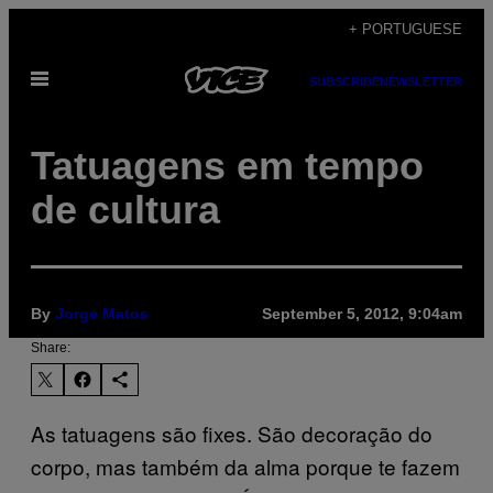
Skip
+ PORTUGUESE
to
Open
content
SUBSCRIBE
NEWSLETTER
Menu
Tatuagens em tempo
de cultura
By
Jorge Matos
September 5, 2012, 9:04am
Share:
As tatuagens são fixes. São decoração do
corpo, mas também da alma porque te fazem