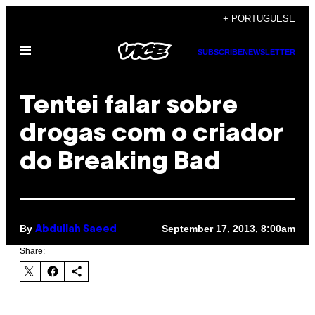
Skip
+ PORTUGUESE
to
Open
content
SUBSCRIBE
NEWSLETTER
Menu
Tentei falar sobre
drogas com o criador
do Breaking Bad
By
September 17, 2013, 8:00am
Abdullah Saeed
Share: