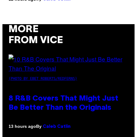
MORE
FROM VICE
(PHOTO BY EBET ROBERTS/REDFERNS)
8 R&B Covers That Might Just
Be Better Than the Originals
By
13 hours ago
Caleb Catlin