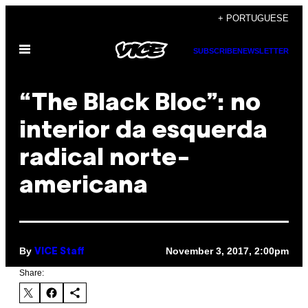
Skip
+ PORTUGUESE
to
Open
content
SUBSCRIBE
NEWSLETTER
Menu
“The Black Bloc”: no
interior da esquerda
radical norte-
americana
By
November 3, 2017, 2:00pm
VICE Staff
Share: