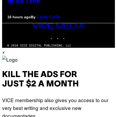
of All Time
By
16 hours ago
Caleb Catlin
VICE
MEDIA
INSTAGRAM
TIKTOK
YOUTUBE
© 2026 VICE DIGITAL PUBLISHING, LLC
×
KILL THE ADS FOR
JUST $2 A MONTH
VICE membership also gives you access to our
very best writing and exclusive new
documentaries.