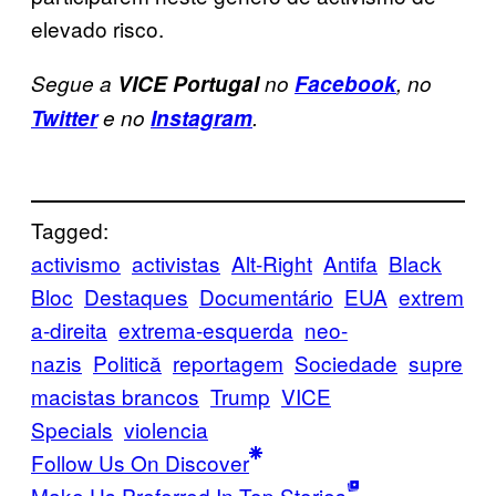
elevado risco.
Segue a
VICE Portugal
no
Facebook
, no
Twitter
e no
Instagram
.
Tagged:
activismo
activistas
Alt-Right
Antifa
Black
Bloc
Destaques
Documentário
EUA
extrem
a-direita
extrema-esquerda
neo-
nazis
Politică
reportagem
Sociedade
supre
macistas brancos
Trump
VICE
Specials
violencia
Follow Us On Discover
Make Us Preferred In Top Stories