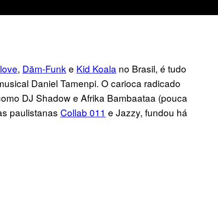
love
,
Dãm-Funk
e
Kid Koala
no Brasil, é tudo
 musical Daniel Tamenpi. O carioca radicado
e como DJ Shadow e Afrika Bambaataa (pouca
tas paulistanas
Collab 011
e Jazzy, fundou há