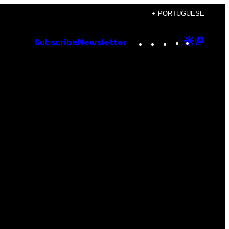
+ PORTUGUESE
Instagram
TikTok
YouTube
Google
Goog
Subscribe
Newsletter
Discove
Top
Posts