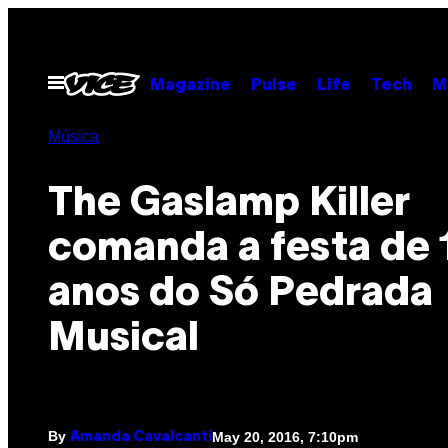
Skip
to
content
Open
Magazine
Pulse
Life
Tech
M
Menu
Música
The Gaslamp Killer
comanda a festa de 
anos do Só Pedrada
Musical
By
May 20, 2016, 7:10pm
Amanda Cavalcanti