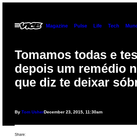
Skip
to
content
Open
Magazine
Pulse
Life
Tech
Munc
Menu
Tomamos todas e te
depois um remédio n
que diz te deixar sób
By
Tom Usher
December 23, 2015, 11:30am
Share: