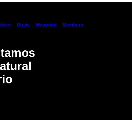
hies
Music
Waypoint
Members
stamos
atural
rio