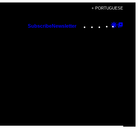
+ PORTUGUESE
Instagram
TikTok
YouTube
Google
Googl
Subscribe
Newsletter
Discover
Top
Posts