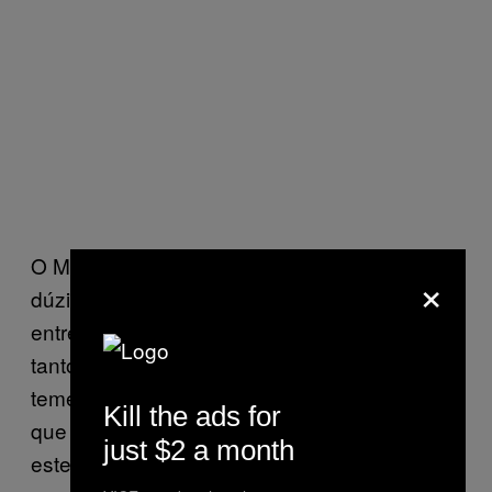
O Motherboard EUA entrevistou mais de uma
×
dúzia de terceirizados do Google na HCL. As
entrevistas revelaram que os funcionários –
tanto contra como a favor do sindicato –
temem que seus salários sejam mais baixos
Kill the ads for
que os da equipe oficial do Google e que
just $2 a month
estejam recebendo menos benefícios.