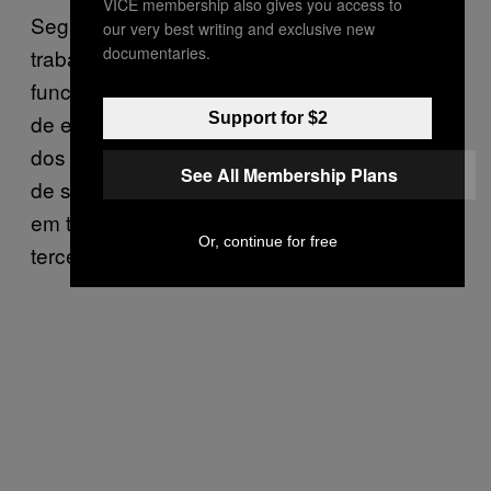
VICE membership also gives you access to
Segundo um relatório do
,
New York Times
our very best writing and exclusive new
documentaries.
trabalhadores temporários, vendedores e
funcionários terceirizados superam o número
Support for $2
de empregados reais do Google. As castas
dos trabalhadores são determinada pela cor
See All Membership Plans
de seus crachás. Quem trabalha no Google
em tempo integral tem crachá azul, enquanto
Or, continue for free
terceirizados têm crachás vermelhos.