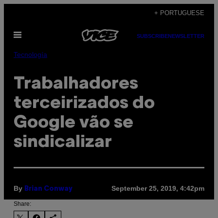
Skip
+ PORTUGUESE
to
Open
content
SUBSCRIBE
NEWSLETTER
Menu
Tecnología
Trabalhadores
terceirizados do
Google vão se
sindicalizar
By
September 25, 2019, 4:42pm
Brian Conway
Share: