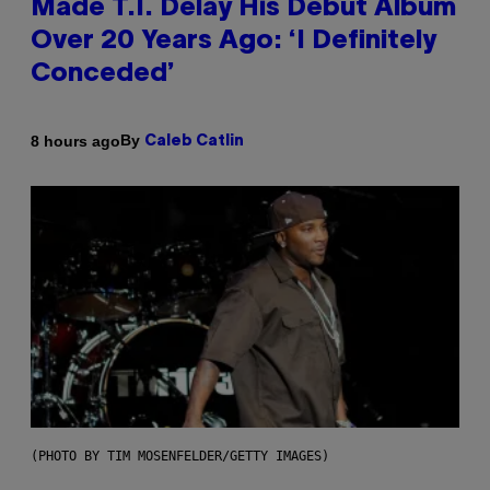
Made T.I. Delay His Debut Album
Over 20 Years Ago: ‘I Definitely
Conceded’
By
8 hours ago
Caleb Catlin
(PHOTO BY TIM MOSENFELDER/GETTY IMAGES)