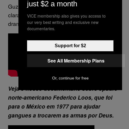
just $2 a month
Guzmán meia hora depois, numa indicação
clara do nível de corrupção por trás da
VICE membership also gives you access to
our very best writing and exclusive new
dramática fuga.
documentaries.
Support for $2
See All Membership Plans
Or, continue for free
Veja o nosso documentário sobre o
padre
norte-americano Federico Loos, que foi
para o México em 1977 para ajudar
gangues a trocarem as armas por Deus.