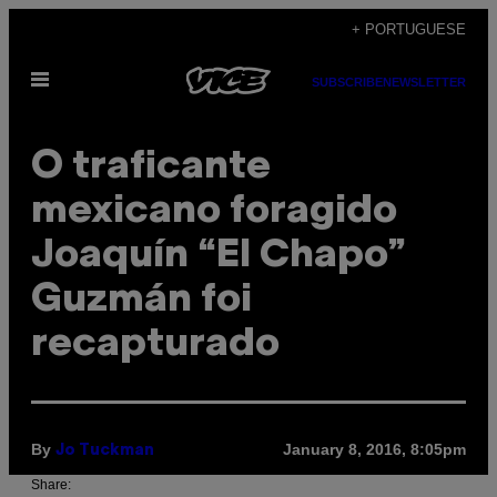
Skip
+ PORTUGUESE
to
Open
content
SUBSCRIBE
NEWSLETTER
Menu
O traficante
mexicano foragido
Joaquín “El Chapo”
Guzmán foi
recapturado
By
January 8, 2016, 8:05pm
Jo Tuckman
Share: