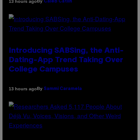
By
13 hours ago
Caleb Catlin
Introducing SABSing, the Anti-
Dating-App Trend Taking Over
College Campuses
By
13 hours ago
Sammi Caramela