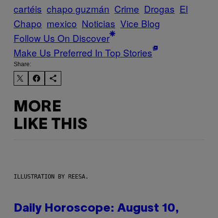
cartéis
chapo guzmán
Crime
Drogas
El
Chapo
mexico
Noticias
Vice Blog
Follow Us On Discover
Make Us Preferred In Top Stories
Share:
MORE
LIKE THIS
ILLUSTRATION BY REESA.
Daily Horoscope: August 10,