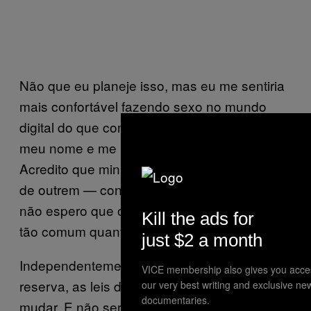
Não que eu planeje isso, mas eu me sentiria
mais confortável fazendo sexo no mundo
digital do que com um robô real que geme
meu nome e me pergunta sobre meu dia.
Acredito que minha esposa — e os cônjuges
de outrem — concordariam. Por esse motivo
não espero que o sexo com robôs se torne
Kill the ads for
tão comum quanto o sexo virtual.
just $2 a month
Independentemente do que o futuro nos
VICE membership also gives you acce
reserva, as leis da fidelidade estão prestes a
our very best writing and exclusive ne
documentaries.
mudar. E não será por que as pessoas