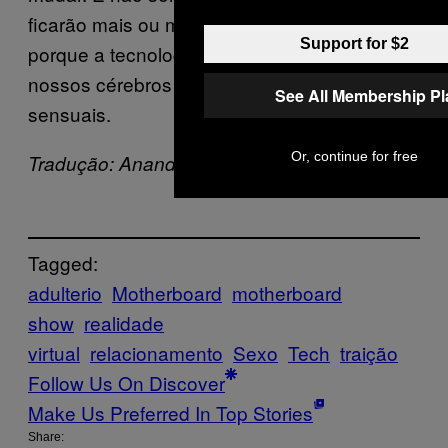
ficarão mais ou menos permissivas, e sim
Support for $2
porque a tecnologia está prestes a confundir
nossos cérebros com códigos binários muito
See All Membership P
sensuais.
Or, continue for free
Tradução: Ananda Pieratti
Tagged:
adulterio
Motherboard
motherboard
show
realidade
virtual
relacionamento
Sexo
Tech
traição
Follow Us On Discover
Make Us Preferred In Top Stories
Share: