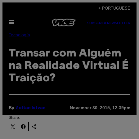
Skip
+ PORTUGUESE
to
Open
content
SUBSCRIBE
NEWSLETTER
Menu
Tecnología
Transar com Alguém
na Realidade Virtual É
Traição?
By
November 30, 2015, 12:39pm
Zoltan Istvan
Share: