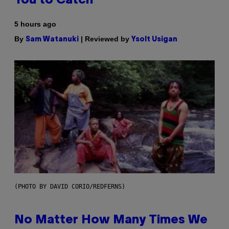
You to Catch
5 hours ago
By
| Reviewed by
Sam Watanuki
Ysolt Usigan
(PHOTO BY DAVID CORIO/REDFERNS)
No Matter How Many Times We