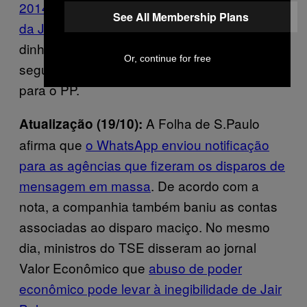
2014, o PP, recebeu propina de R$ 200 mil
See All Membership Plans
da JBS
. Bolsonaro afirma ter recebido o
dinheiro diretamente em sua conta para, em
Or, continue for free
seguida, em vez de devolver a JBS, mandar
para o PP.
A Folha de S.Paulo
Atualização (19/10):
afirma que
o WhatsApp enviou notificação
para as agências que fizeram os disparos de
mensagem em massa
. De acordo com a
nota, a companhia também baniu as contas
associadas ao disparo maciço. No mesmo
dia, ministros do TSE disseram ao jornal
Valor Econômico que
abuso de poder
econômico pode levar à inegibilidade de Jair