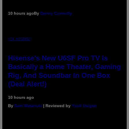
10 hours ago
By
Denny Connolly
VIA HISENSE
Hisense’s New U6SF Pro TV Is
Basically a Home Theater, Gaming
Rig, And Soundbar In One Box
(Deal Alert!)
10 hours ago
By
Sam Watanuki
| Reviewed by
Ysolt Usigan