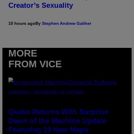
Creator’s Sexuality
10 hours ago
By
Stephen Andrew Galiher
MORE
FROM VICE
SCREENSHOT: MACHINEGAMES/ID SOFTWARE
Quake Returns With Surprise
Dawn of the Machine Update
Featuring 19 New Maps