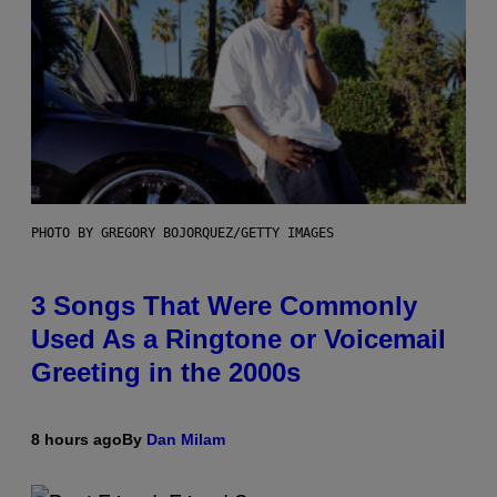
PHOTO BY GREGORY BOJORQUEZ/GETTY IMAGES
3 Songs That Were Commonly
Used As a Ringtone or Voicemail
Greeting in the 2000s
8 hours ago
By
Dan Milam