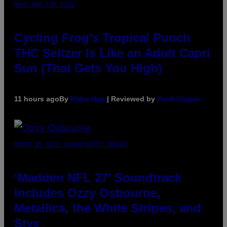
MAHA HAQ FOR VICE
Cycling Frog’s Tropical Punch
THC Seltzer Is Like an Adult Capri
Sun (That Gets You High)
11 hours ago
By
Maha Haq
| Reviewed by
Ysolt Usigan
PHOTO BY NICK LAHAM/GETTY IMAGES
‘Madden NFL 27’ Soundtrack
Includes Ozzy Osbourne,
Metallica, the White Stripes, and
Styx