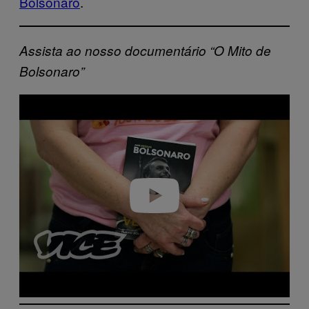
Bolsonaro
.
Assista ao nosso documentário “O Mito de
Bolsonaro”
P
l
a
y
v
i
d
e
o