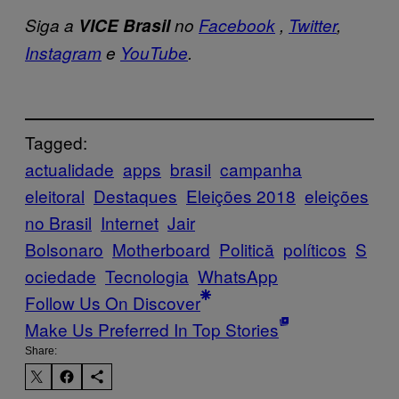
Siga a
VICE Brasil
no
Facebook
,
Twitter
,
Instagram
e
YouTube
.
Tagged:
actualidade
apps
brasil
campanha
eleitoral
Destaques
Eleições 2018
eleições
no Brasil
Internet
Jair
Bolsonaro
Motherboard
Politică
políticos
S
ociedade
Tecnologia
WhatsApp
Follow Us On Discover
Make Us Preferred In Top Stories
Share: