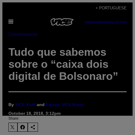
Skip
+ PORTUGUESE
to
Open
content
SUBSCRIBE
NEWSLETTER
Menu
Entretenimento
Tudo que sabemos
sobre o “caixa dois
digital de Bolsonaro”
By
VICE Staff
and
Equipe VICE Brasil
October 18, 2018, 3:12pm
Share: