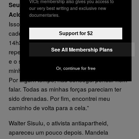
VICE membership also gives you access to
Seu Filho Mais Velho Morreu Num
our very best writing and exclusive new
Acidente de Carro aos 24 Anos
documentaries.
Isso aconteceu quando Mandela estava na
cadeia. “Recebi a notícia por volta das
Support for $2
14h30”, ele escreveu mais tarde. “De
See All Membership Plans
repente, meu coração pareceu parar de bater
e o sangue quente, que corria livremente em
Or, continue for free
minhas veias nos últimos 51 anos, congelou.
Por algum tempo, não consegui pensar nem
falar. Todas as minhas forças pareciam ter
sido drenadas. Por fim, encontrei meu
caminho de volta para a cela.”
Walter Sisulu, o ativista antiapartheid,
apareceu um pouco depois. Mandela