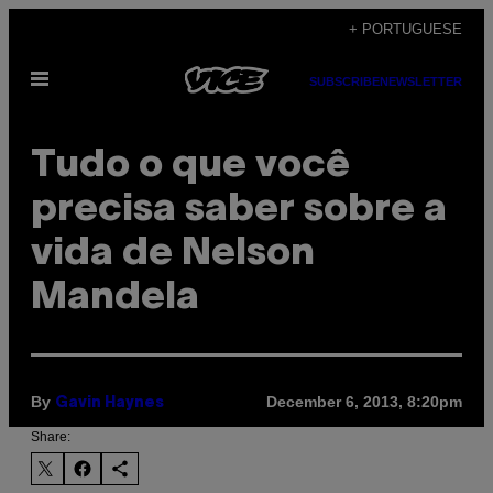
Skip
+ PORTUGUESE
to
Open
content
SUBSCRIBE
NEWSLETTER
Menu
Tudo o que você
precisa saber sobre a
vida de Nelson
Mandela
By
December 6, 2013, 8:20pm
Gavin Haynes
Share: