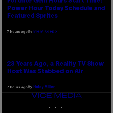
Fortnite Gem Hours Start Time:
Power Hour Today Schedule and
Featured Sprites
By
7 hours ago
Brent Koepp
23 Years Ago, a Reality TV Show
Host Was Stabbed on Air
By
7 hours ago
Haley Miller
VICE
MEDIA
INSTAGRAM
TIKTOK
YOUTUBE