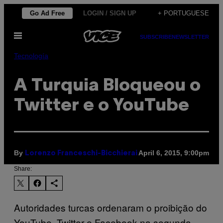
Skip
Go Ad Free
LOGIN / SIGN UP
+ PORTUGUESE
to
Open
content
SUBSCRIBE
NEWSLETTER
Menu
Tecnología
A Turquia Bloqueou o
Twitter e o YouTube
By
April 6, 2015, 9:00pm
Lorenzo Franceschi-Bicchierai
Share:
Autoridades turcas ordenaram o proibição do
YouTube, Twitter e Facebook na segunda-