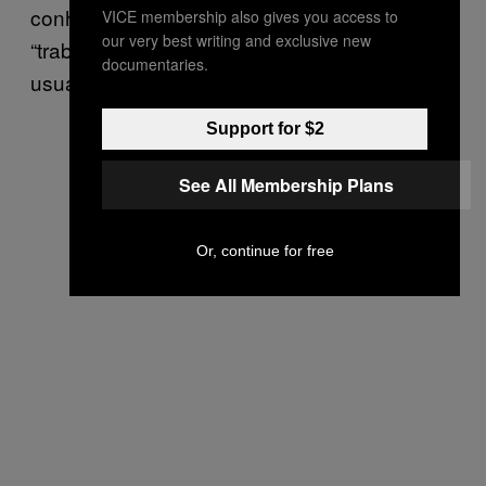
conhecimento dos relatos e que está
VICE membership also gives you access to
our very best writing and exclusive new
“trabalhando para recuperar o serviço aos
documentaries.
usuários o mais rápido possível”.
Support for $2
See All Membership Plans
Or, continue for free