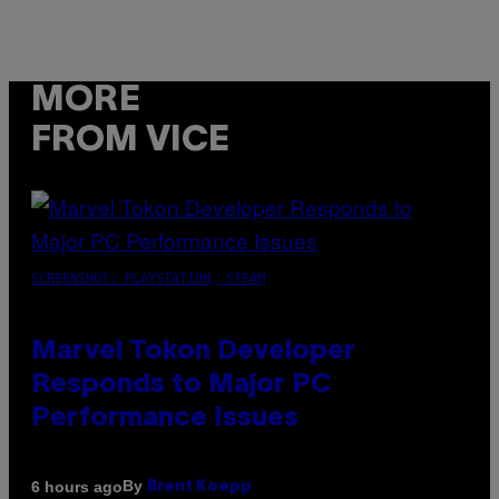
MORE
FROM VICE
SCREENSHOT: PLAYSTATION, STEAM
Marvel Tokon Developer
Responds to Major PC
Performance Issues
By
6 hours ago
Brent Koepp