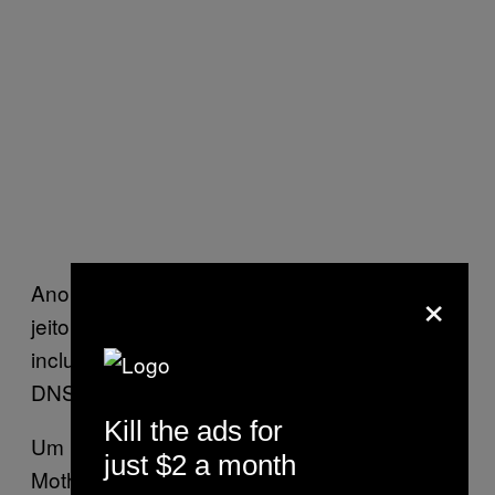
×
Ano passado, usuários turcos acharam um
jeito de contornar esse tipo de bloqueio,
incluindo a disseminação de endereços de
DNS alternativos em
pichações
.
Kill the ads for
Um porta-voz do Youtube disse ao
just $2 a month
Motherboard que a companhia tem