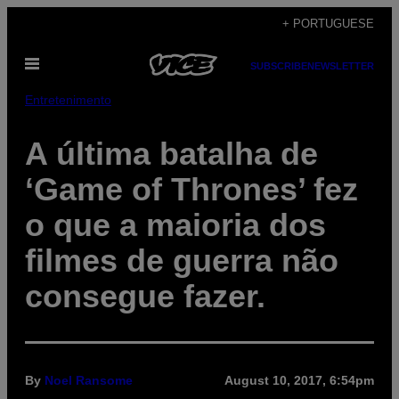
Skip
+ PORTUGUESE
to
Open
content
SUBSCRIBE
NEWSLETTER
Menu
Entretenimento
A última batalha de
‘Game of Thrones’ fez
o que a maioria dos
filmes de guerra não
consegue fazer.
By
Noel Ransome
August 10, 2017, 6:54pm