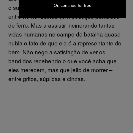
Or, continue for free
o superpoder de uma força aérea de dragões
entre homenzinhos com pedaços pontudos
de ferro. Mas a assistir incinerando tantas
vidas humanas no campo de batalha quase
nubla o fato de que ela é a representante do
bem. Não nego a satisfação de ver os
bandidos recebendo o que você acha que
eles merecem, mas que jeito de morrer –
entre gritos, súplicas e cinzas.