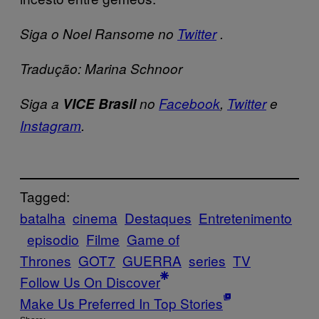
Siga o Noel Ransome no
Twitter
.
Tradução: Marina Schnoor
Siga a
VICE Brasil
no
Facebook
,
Twitter
e
Instagram
.
Tagged:
batalha
cinema
Destaques
Entretenimento
episodio
Filme
Game of
Thrones
GOT7
GUERRA
series
TV
Follow Us On Discover
Make Us Preferred In Top Stories