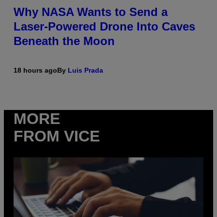
Why NASA Wants to Send a
Laser-Powered Drone Into Caves
Beneath the Moon
18 hours ago
By
Luis Prada
MORE
FROM VICE