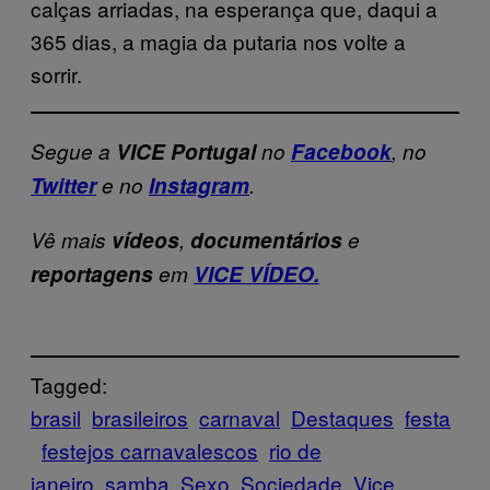
calças arriadas, na esperança que, daqui a
365 dias, a magia da putaria nos volte a
sorrir.
Segue a
VICE Portugal
no
Facebook
, no
Twitter
e no
Instagram
.
Vê mais
vídeos
,
documentários
e
reportagens
em
VICE VÍDEO.
Tagged:
brasil
brasileiros
carnaval
Destaques
festa
festejos carnavalescos
rio de
janeiro
samba
Sexo
Sociedade
Vice