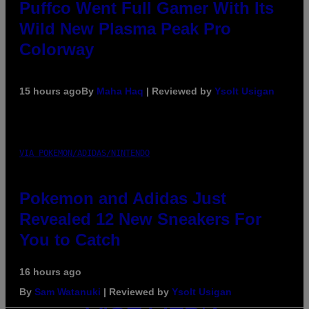
Puffco Went Full Gamer With Its
Wild New Plasma Peak Pro
Colorway
15 hours ago
By
Maha Haq
| Reviewed by
Ysolt Usigan
VIA POKEMON/ADIDAS/NINTENDO
Pokemon and Adidas Just
Revealed 12 New Sneakers For
You to Catch
16 hours ago
By
Sam Watanuki
| Reviewed by
Ysolt Usigan