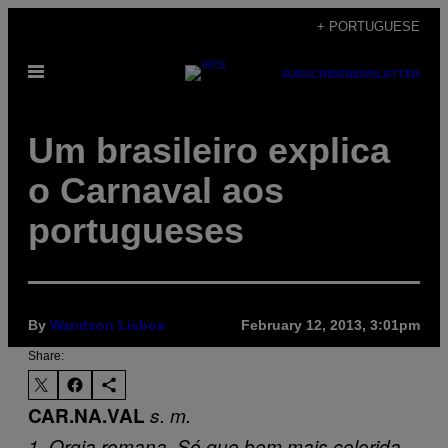
Skip
+ PORTUGUESE
to
Open
content
SUBSCRIBE
NEWSLETTER
Menu
Um brasileiro explica
o Carnaval aos
portugueses
By
Wandson Lisboa
February 12, 2013, 3:01pm
Share:
CAR.NA.VAL
s. m.
1. Orgia romana. Só que bem mais colorida,