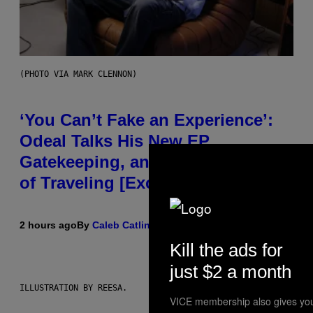
(PHOTO VIA MARK CLENNON)
‘You Can’t Fake an Experience’:
Odeal Talks His New EP,
Gatekeeping, and the Importance
of Traveling [Exclusive]
2 hours ago
By
Caleb Catlin
Kill the ads for
just $2 a month
ILLUSTRATION BY REESA.
VICE membership also gives you