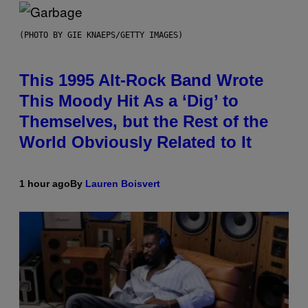
(PHOTO BY GIE KNAEPS/GETTY IMAGES)
This 1995 Alt-Rock Band Wrote
This Moody Hit As a ‘Dig’ to
Themselves, but the Rest of the
World Obviously Related to It
1 hour ago
By
Lauren Boisvert