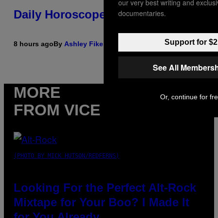
our very best writing and exclus
Daily Horoscope: August 6, 2026
documentaries.
Support for $2
8 hours ago
By
Ashley Fike
See All Membersh
MORE
Or, continue for fr
FROM VICE
(PHOTO BY MICK HUTSON/REDFERNS)
Looking For the Perfect Alt-Rock
Mixtape for Your Boo? I Made It
for You Already