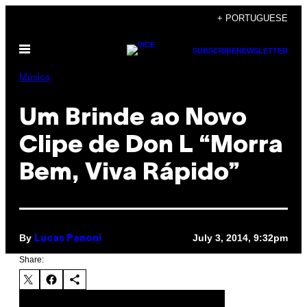
Skip
+ PORTUGUESE
to
Open
content
SUBSCRIBE
NEWSLETTER
Menu
Música
Um Brinde ao Novo
Clipe de Don L “Morra
Bem, Viva Rápido”
By
July 3, 2014, 9:32pm
Lucas Panoni
Share: