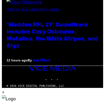
PHOTO BY NICK LAHAM/GETTY IMAGES
‘Madden NFL 27’ Soundtrack
Includes Ozzy Osbourne,
Metallica, the White Stripes, and
Styx
By
12 hours ago
Dan Milam
VICE
MEDIA
INSTAGRAM
TIKTOK
YOUTUBE
© 2026 VICE DIGITAL PUBLISHING, LLC
×