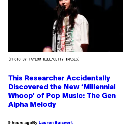
(PHOTO BY TAYLOR HILL/GETTY IMAGES)
This Researcher Accidentally
Discovered the New ‘Millennial
Whoop’ of Pop Music: The Gen
Alpha Melody
By
9 hours ago
Lauren Boisvert