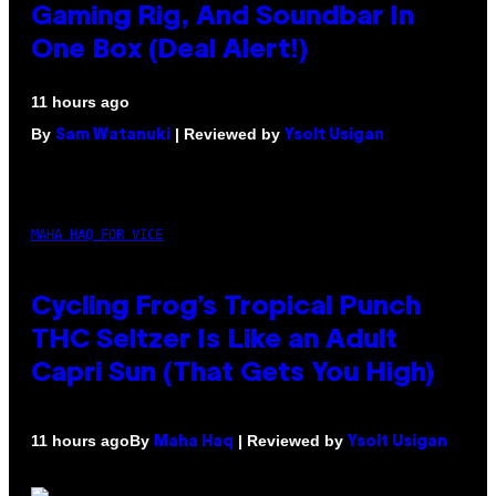
Gaming Rig, And Soundbar In
One Box (Deal Alert!)
11 hours ago
By
| Reviewed by
Sam Watanuki
Ysolt Usigan
MAHA HAQ FOR VICE
Cycling Frog’s Tropical Punch
THC Seltzer Is Like an Adult
Capri Sun (That Gets You High)
By
| Reviewed by
11 hours ago
Maha Haq
Ysolt Usigan