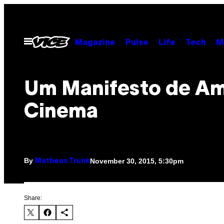
Skip
to
content
Open
Magazine
Pulse
Life
Tech
M
Menu
Um Manifesto de Am
Cinema
By
November 30, 2015, 5:30pm
Matheus Trunk
Share: