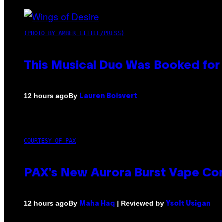
(PHOTO BY AMBER LITTLE/PRESS)
This Musical Duo Was Booked for a
By
12 hours ago
Lauren Boisvert
COURTESY OF PAX
PAX’s New Aurora Burst Vape Co
By
| Reviewed by
12 hours ago
Maha Haq
Ysolt Usigan