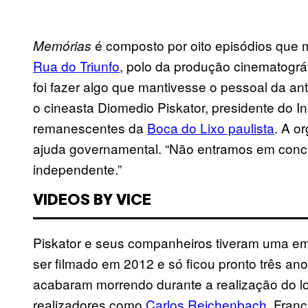
é composto por oito episódios que 
Memórias
Rua do Triunfo
, polo da produção cinematográ
foi fazer algo que mantivesse o pessoal da a
o cineasta Diomedio Piskator, presidente do In
remanescentes da
Boca do Lixo paulista
. A o
ajuda governamental. “Não entramos em conc
independente.”
VIDEOS BY VICE
Piskator e seus companheiros tiveram uma e
ser filmado em 2012 e só ficou pronto três a
acabaram morrendo durante a realização do 
realizadores como
Carlos Reichenbach
, Franc