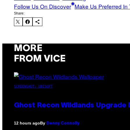
Follow Us On Discover
Make Us Preferred In 
Share:
MORE
FROM VICE
SCREENSHOT: UBISOFT
Ghost Recon Wildlands Upgrade 
By
12 hours ago
Denny Connolly