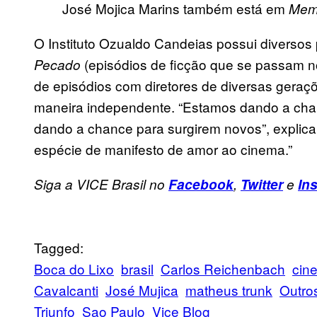
José Mojica Marins também está em
Memó
O Instituto Ozualdo Candeias possui diversos 
(episódios de ficção que se passam n
Pecado
de episódios com diretores de diversas geraçõe
maneira independente. “Estamos dando a cha
dando a chance para surgirem novos”, explica
espécie de manifesto de amor ao cinema.”
Siga a VICE Brasil no
Facebook
,
Twitter
e
In
Tagged:
Boca do Lixo
brasil
Carlos Reichenbach
cin
Cavalcanti
José Mujica
matheus trunk
Outro
Triunfo
Sao Paulo
Vice Blog