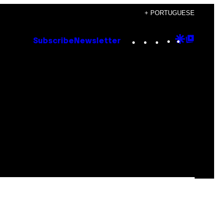
+ PORTUGUESE
Instagram
TikTok
YouTube
Google
Goog
Subscribe
Newsletter
Discove
Top
Posts