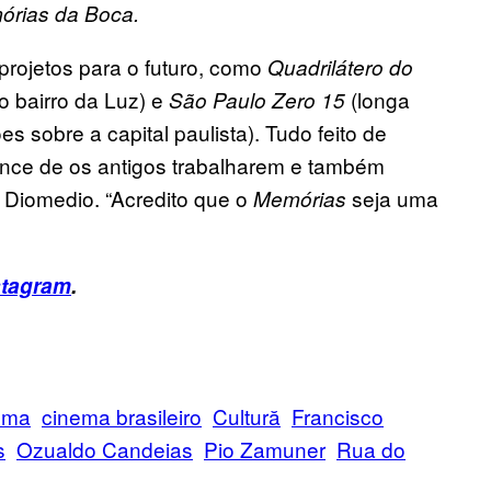
rias da Boca.
projetos para o futuro, como
Quadrilátero do
o bairro da Luz) e
(longa
São Paulo Zero 15
s sobre a capital paulista). Tudo feito de
nce de os antigos trabalharem e também
 Diomedio. “Acredito que o
seja uma
Memórias
stagram
.
ema
cinema brasileiro
Cultură
Francisco
s
Ozualdo Candeias
Pio Zamuner
Rua do