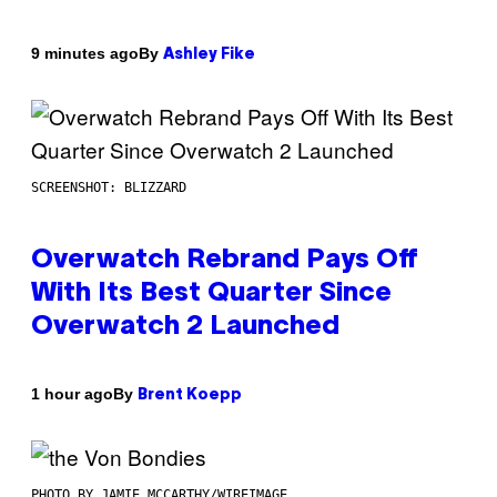
By
9 minutes ago
Ashley Fike
SCREENSHOT: BLIZZARD
Overwatch Rebrand Pays Off
With Its Best Quarter Since
Overwatch 2 Launched
By
1 hour ago
Brent Koepp
PHOTO BY JAMIE MCCARTHY/WIREIMAGE