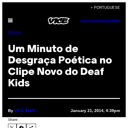
Skip
+ PORTUGUESE
to
Open
content
SUBSCRIBE
NEWSLETTER
Menu
Música
Um Minuto de
Desgraça Poética no
Clipe Novo do Deaf
Kids
By
January 21, 2014, 4:39pm
VICE Staff
Share: