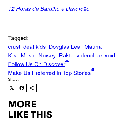
12 Horas de Barulho e Distorção
Tagged:
crust
deaf kids
Dovglas Leal
Mauna
Kea
Music
Noisey
Rakta
videoclipe
void
Follow Us On Discover
Make Us Preferred In Top Stories
Share:
MORE
LIKE THIS