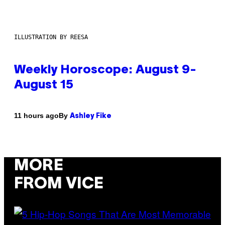
ILLUSTRATION BY REESA
Weekly Horoscope: August 9-
August 15
By
11 hours ago
Ashley Fike
MORE
FROM VICE