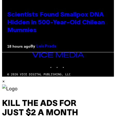
Scientists Found Smallpox DNA
Hidden in 500-Year-Old Chilean
Mummies
By
18 hours ago
Luis Prada
VICE
MEDIA
INSTAGRAM
TIKTOK
YOUTUBE
© 2026 VICE DIGITAL PUBLISHING, LLC
×
KILL THE ADS FOR
JUST $2 A MONTH