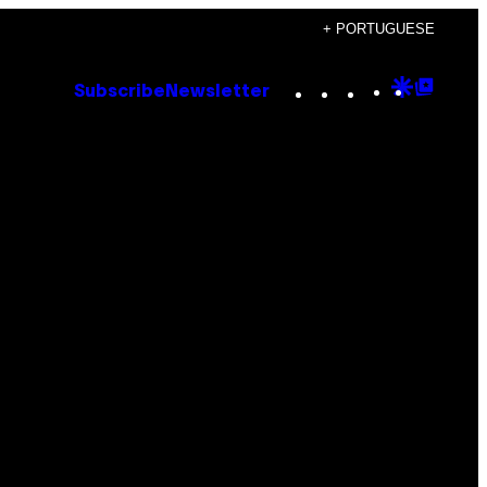
+ PORTUGUESE
Instagram
TikTok
YouTube
Google
Goog
Subscribe
Newsletter
Discove
Top
Posts