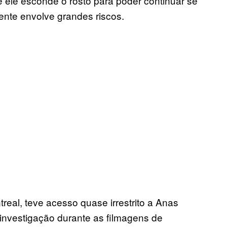
 ele esconde o rosto para poder continuar se
mente envolve grandes riscos.
real, teve acesso quase irrestrito a Anas
 investigação durante as filmagens de