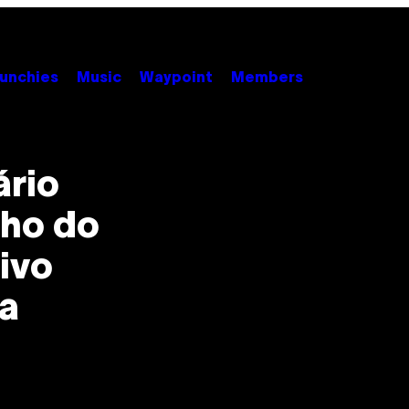
unchies
Music
Waypoint
Members
rio
ho do
tivo
a