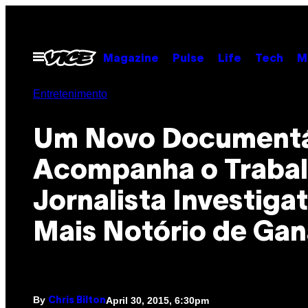
Skip
to
content
Open
Magazine
Pulse
Life
Tech
M
Menu
Entretenimento
Um Novo Documentá
Acompanha o Trabal
Jornalista Investiga
Mais Notório de Gan
By
April 30, 2015, 6:30pm
Chris Bilton