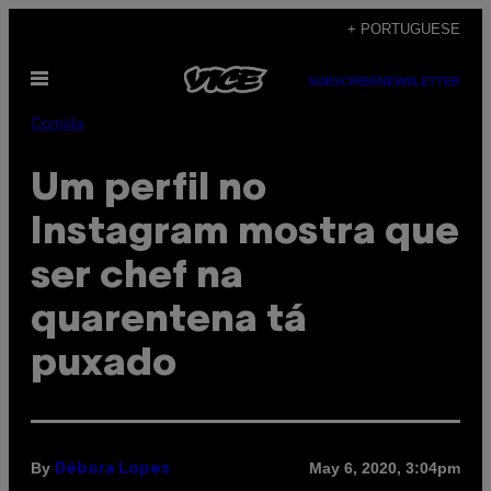
Skip
+ PORTUGUESE
to
Open
content
SUBSCRIBE
NEWSLETTER
Menu
Comida
Um perfil no
Instagram mostra que
ser chef na
quarentena tá
puxado
By
May 6, 2020, 3:04pm
Débora Lopes