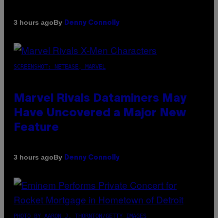
By
3 hours ago
Denny Connolly
SCREENSHOT: NETEASE, MARVEL
Marvel Rivals Dataminers May
Have Uncovered a Major New
Feature
By
3 hours ago
Denny Connolly
PHOTO BY AARON J. THORNTON/GETTY IMAGES