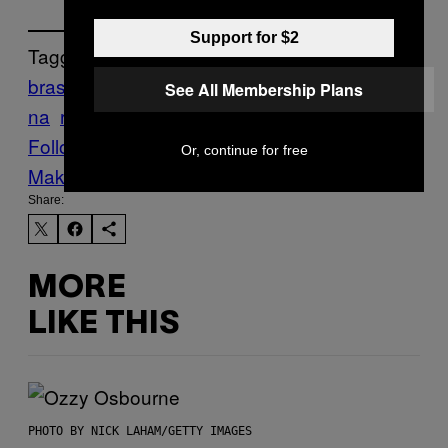
Support for $2
Tagged:
brasil
cozinha
Instagram
Internet
quarente
See All Membership Plans
na
rangos
Follow Us On Discover
Or, continue for free
Make Us Preferred In Top Stories
Share:
MORE
LIKE THIS
PHOTO BY NICK LAHAM/GETTY IMAGES