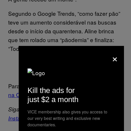
Segundo o Google Trends, “como fazer pão”
teve um aumento considerável nas buscas
desde o início da quarentena. Aline brinca
que tem rolado uma “pãodemia” e finaliza:
“Todo mundo faz besteira na cozinha, né?”
×
https://www.instagram.com/p/B_mm
FCvnakY/
Para ver mais posts, visite o perfil do
Chefs
Kill the ads for
na Quarentena
.
just $2 a month
Siga a
VICE Brasil
no
Facebook
,
Twitter
,
VICE membership also gives you access to
Instagram
e
YouTube
.
our very best writing and exclusive new
documentaries.