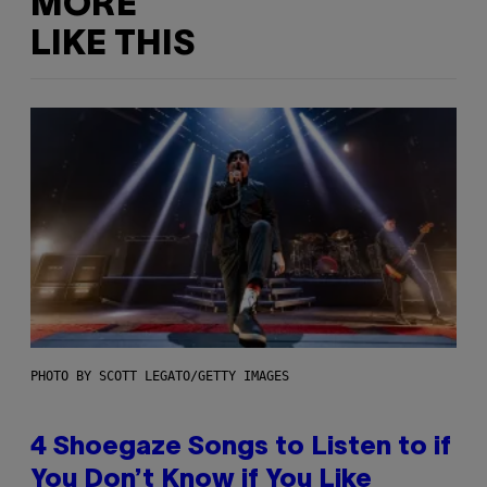
MORE
LIKE THIS
PHOTO BY SCOTT LEGATO/GETTY IMAGES
4 Shoegaze Songs to Listen to if
You Don’t Know if You Like