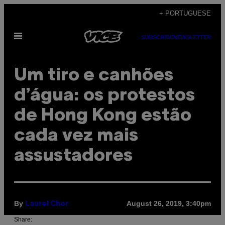
Skip
+ PORTUGUESE
to
Open
content
SUBSCRIBE
NEWSLETTER
Menu
Um tiro e canhões
d’água: os protestos
de Hong Kong estão
cada vez mais
assustadores
By
August 26, 2019, 3:40pm
Laurel Chor
Share: