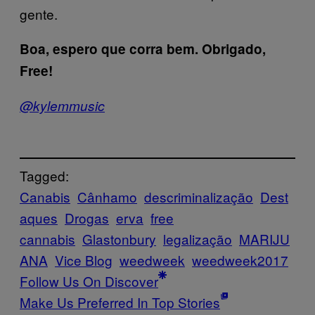
gente.
Boa, espero que corra bem. Obrigado,
Free!
@kylemmusic
Tagged:
Canabis
Cânhamo
descriminalização
Dest
aques
Drogas
erva
free
cannabis
Glastonbury
legalização
MARIJU
ANA
Vice Blog
weedweek
weedweek2017
Follow Us On Discover
Make Us Preferred In Top Stories