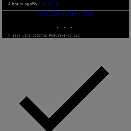
4 hours ago
By
Dan Milam
VICE
MEDIA
INSTAGRAM
TIKTOK
YOUTUBE
© 2026 VICE DIGITAL PUBLISHING, LLC