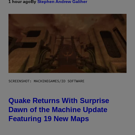
1 hour ago
By
Stephen Andrew Galiher
SCREENSHOT: MACHINEGAMES/ID SOFTWARE
Quake Returns With Surprise
Dawn of the Machine Update
Featuring 19 New Maps