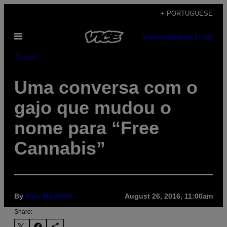
Skip
+ PORTUGUESE
to
Open
content
SUBSCRIBE
NEWSLETTER
Menu
Drogas
Uma conversa com o
gajo que mudou o
nome para “Free
Cannabis”
By
Kyle MacNeill
August 26, 2016, 11:00am
Share: