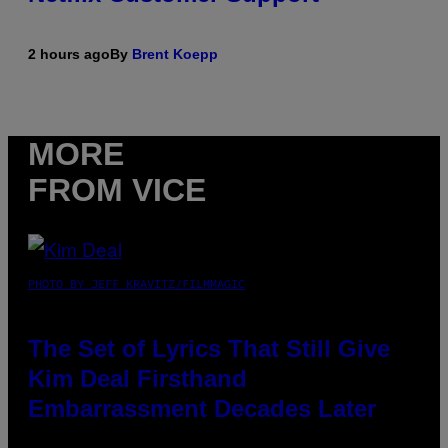
2 hours ago
By
Brent Koepp
MORE
FROM VICE
PHOTO BY JEFF KRAVITZ/FILMMAGIC
The Set of Lyrics That Still Give
Kim Deal Firsthand
Embarrassment Decades Later