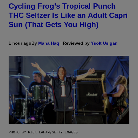
Cycling Frog’s Tropical Punch
THC Seltzer Is Like an Adult Capri
Sun (That Gets You High)
1 hour ago
By
Maha Haq
| Reviewed by
Ysolt Usigan
PHOTO BY NICK LAHAM/GETTY IMAGES