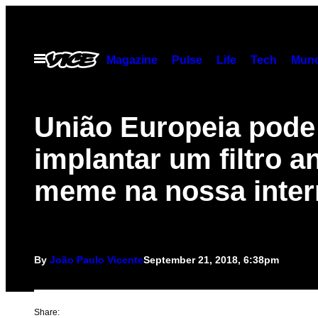
Skip
to
content
Open
Magazine
Pulse
Life
Tech
Munc
Menu
União Europeia pode
implantar um filtro an
meme na nossa inter
By
João Paulo Vicente
September 21, 2018, 6:38pm
Share: