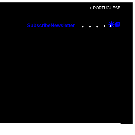
+ PORTUGUESE
Instagram
TikTok
YouTube
Google
Googl
Subscribe
Newsletter
Discover
Top
Posts