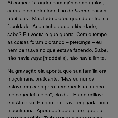
Aí comecei a andar com más companhias,
caras, e cometer todo tipo de
[coisas
haram
proibidas]. Mas tudo piorou quando entrei na
faculdade. Aí eu tinha aquela liberdade,
sabe? Eu vestia o que queria. Com o tempo
as coisas foram piorando – piercings – eu
nem pensava no que estava fazendo. Sabe,
não havia
[modéstia], não havia limite.”
haya
Na gravação ela aponta que sua família era
muçulmana praticante. “Mas eu nunca
estava em casa para perceber isso; nunca
me conectei a eles”, ela diz. “Eu acreditava
em Alá e só. Eu não lembrava em nada uma
muçulmana. Agora percebo, claro, que eu
estava perdida. Toda vez que pensava no