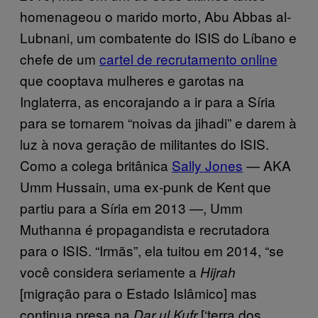
homenageou o marido morto, Abu Abbas al-
Lubnani, um combatente do ISIS do Líbano e
chefe de um
cartel de recrutamento online
que cooptava mulheres e garotas na
Inglaterra, as encorajando a ir para a Síria
para se tornarem “noivas da jihadi” e darem à
luz à nova geração de militantes do ISIS.
Como a colega britânica
Sally Jones
— AKA
Umm Hussain, uma ex-punk de Kent que
partiu para a Síria em 2013 —, Umm
Muthanna é propagandista e recrutadora
para o ISIS. “Irmãs”, ela tuitou em 2014, “se
você considera seriamente a
Hijrah
[migração para o Estado Islâmico] mas
continua presa na
[‘terra dos
Dar ul Kufr