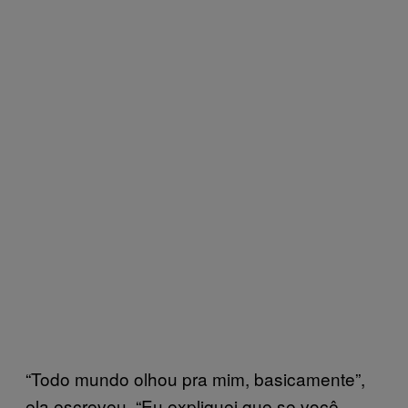
“Todo mundo olhou pra mim, basicamente”,
ela escreveu. “Eu expliquei que se você