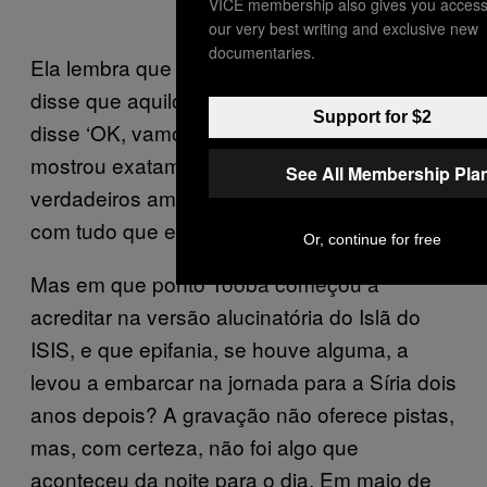
VICE membership also gives you access
our very best writing and exclusive new
documentaries.
Ela lembra que um dos garotos no grupo
disse que aquilo não duraria dois dias. “E eu
Support for $2
disse ‘OK, vamos ver’, e fui embora. Alá me
mostrou exatamente quem eram meus
See All Membership Pla
verdadeiros amigos. Desde aquele dia, parei
com tudo que era haram.”
Or, continue for free
Mas em que ponto Tooba começou a
acreditar na versão alucinatória do Islã do
ISIS, e que epifania, se houve alguma, a
levou a embarcar na jornada para a Síria dois
anos depois? A gravação não oferece pistas,
mas, com certeza, não foi algo que
aconteceu da noite para o dia. Em maio de