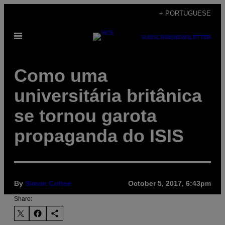
Skip
+ PORTUGUESE
to
Open
content
SUBSCRIBE
NEWSLETTER
Menu
Como uma
universitária britânica
se tornou garota
propaganda do ISIS
By
Simon Cottee
October 5, 2017, 6:43pm
Share: