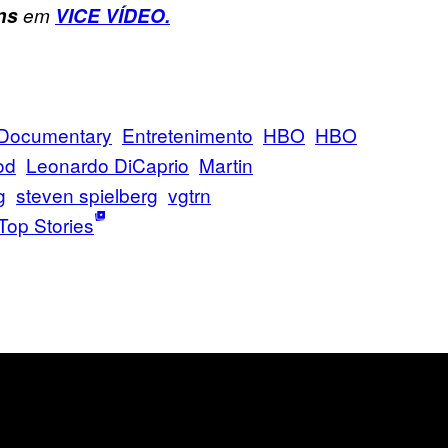
ns
em
VICE VÍDEO.
Documentary
Entretenimento
HBO
HBO
od
Leonardo DiCaprio
Martin
g
steven spielberg
vgtrn
Top Stories