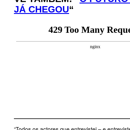
JÁ CHEGOU
“
“Todos os actores que entrevistei – e entrevi