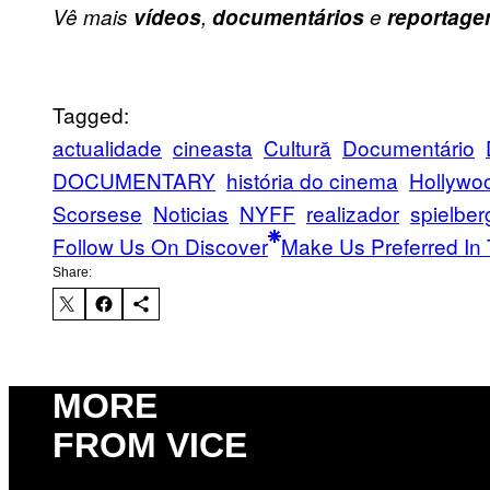
Vê mais
vídeos
,
documentários
e
reportage
Tagged:
actualidade
cineasta
Cultură
Documentário
DOCUMENTARY
história do cinema
Hollywo
Scorsese
Noticias
NYFF
realizador
spielber
Follow Us On Discover
Make Us Preferred In 
Share:
MORE
FROM VICE