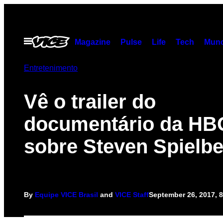
Skip
to
content
Open
Magazine
Pulse
Life
Tech
Munc
Menu
Entretenimento
Vê o trailer do
documentário da HB
sobre Steven Spielb
By
Equipe VICE Brasil
and
VICE Staff
September 26, 2017, 