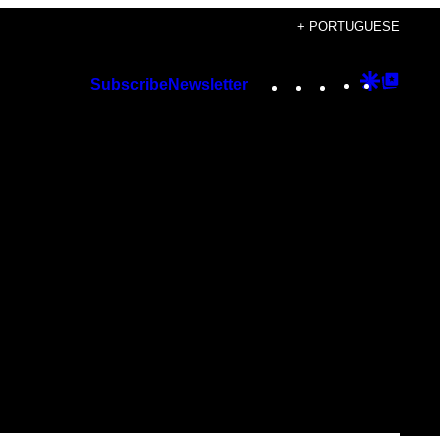
+ PORTUGUESE
Instagram
TikTok
YouTube
Google
Googl
Subscribe
Newsletter
Discover
Top
Posts