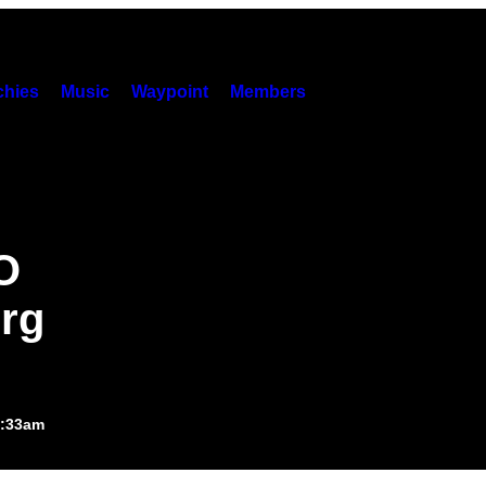
hies
Music
Waypoint
Members
O
erg
8:33am