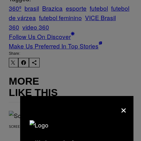
360º
brasil
Brazica
esporte
futebol
futebol
de várzea
futebol feminino
VICE Brasil
360
video 360
Follow Us On Discover
Make Us Preferred In Top Stories
Share:
MORE
LIKE THIS
×
SCREENSHOT: NETEASE