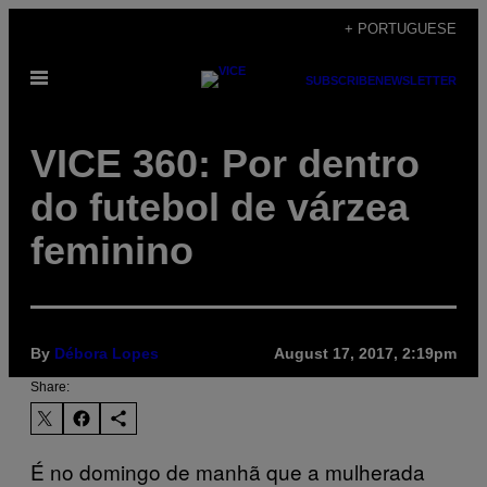
Skip
+ PORTUGUESE
to
Open
content
SUBSCRIBE
NEWSLETTER
Menu
VICE 360: Por dentro
do futebol de várzea
feminino
By
Débora Lopes
August 17, 2017, 2:19pm
Share:
É no domingo de manhã que a mulherada