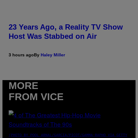
23 Years Ago, a Reality TV Show
Host Was Stabbed on Air
3 hours ago
By
Haley Miller
MORE
FROM VICE
(PHOTO BY POOL ARNAL/GARCIA/PICOT/GAMMA-RAPHO VIA GETTY