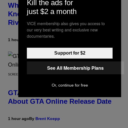
Kill the ads for
Who Is The Hood? Everything To
just $2 a month
Know About The Newest Marvel
Rivals Character
VICE membership also gives you access to
our very best writing and exclusive new
documentaries.
1 hour ago
By
Denny Connolly
Support for $2
See All Membership Plans
SCREENSHOT: ROCKSTAR GAMES
Or, continue for free
GTA 6 Gets Concerning Update
About GTA Online Release Date
1 hour ago
By
Brent Koepp