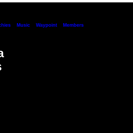
hies
Music
Waypoint
Members
a
s