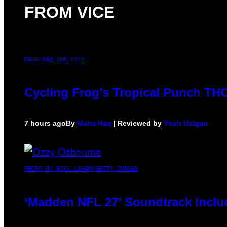
FROM VICE
MAHA HAQ FOR VICE
Cycling Frog’s Tropical Punch THC 
7 hours ago
By
Maha Haq
| Reviewed by
Ysolt Usigan
PHOTO BY NICK LAHAM/GETTY IMAGES
‘Madden NFL 27’ Soundtrack Includ