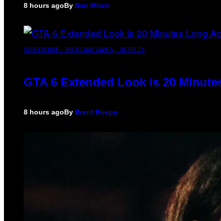
8 hours ago
By
Dan Milam
SCREENSHOT: ROCKSTAR GAMES, NETFLIX
GTA 6 Extended Look is 20 Minute
8 hours ago
By
Brent Koepp