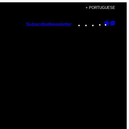
+ PORTUGUESE
Instagram
TikTok
YouTube
Google
Googl
Subscribe
Newsletter
Discover
Top
Posts