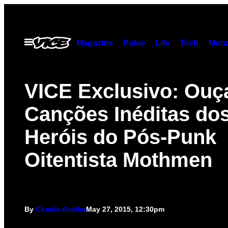
Skip
to
content
Open
Magazine
Pulse
Life
Tech
Munc
Menu
VICE Exclusivo: Ouç
Canções Inéditas do
Heróis do Pós-Punk
Oitentista Mothmen
By
Charlie Ambler
May 27, 2015, 12:30pm