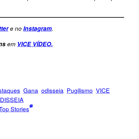
tter
e no
Instagram
.
ns
em
VICE VÍDEO.
staques
Gana
odisseia
Pugilismo
VICE
DISSEIA
Top Stories