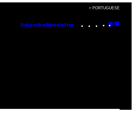
+ PORTUGUESE
Instagram
TikTok
YouTube
Google
Goog
Subscribe
Newsletter
Discove
Top
Posts