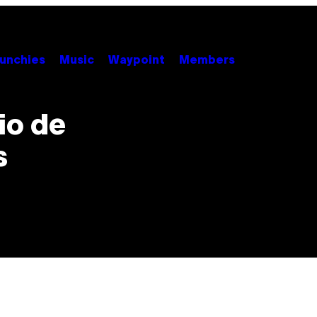
unchies
Music
Waypoint
Members
io de
s