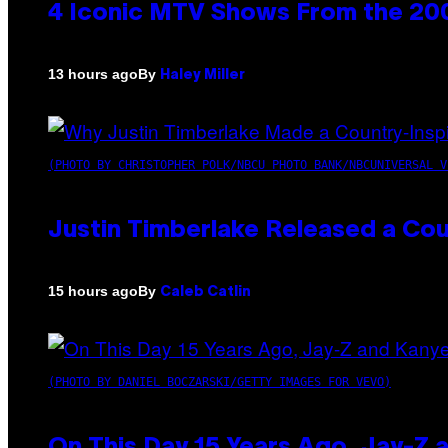
4 Iconic MTV Shows From the 200
By
13 hours ago
Haley Miller
(PHOTO BY CHRISTOPHER POLK/NBCU PHOTO BANK/NBCUNIVERSAL V
Justin Timberlake Released a Cou
By
15 hours ago
Caleb Catlin
(PHOTO BY DANIEL BOCZARSKI/GETTY IMAGES FOR VEVO)
On This Day 15 Years Ago, Jay-Z 