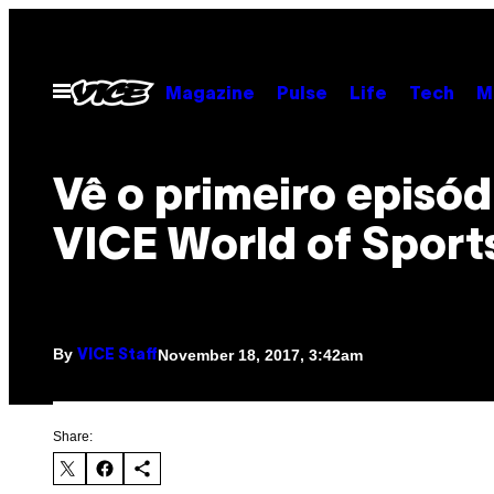
Skip
to
content
Open
Magazine
Pulse
Life
Tech
M
Menu
Vê o primeiro episód
VICE World of Sport
By
November 18, 2017, 3:42am
VICE Staff
Share: