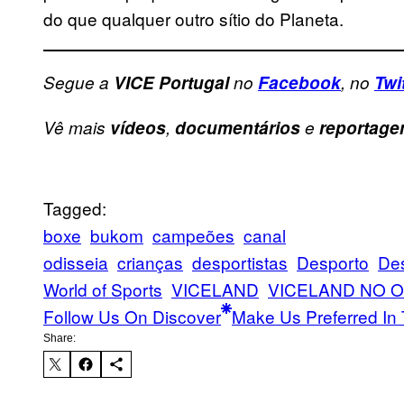
do que qualquer outro sítio do Planeta.
Segue a
VICE Portugal
no
Facebook
, no
Twi
Vê mais
vídeos
,
documentários
e
reportage
Tagged:
boxe
bukom
campeões
canal
odisseia
crianças
desportistas
Desporto
De
World of Sports
VICELAND
VICELAND NO O
Follow Us On Discover
Make Us Preferred In 
Share: