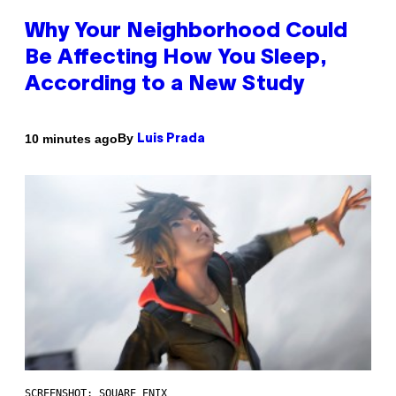
Why Your Neighborhood Could
Be Affecting How You Sleep,
According to a New Study
By
10 minutes ago
Luis Prada
SCREENSHOT: SQUARE ENIX