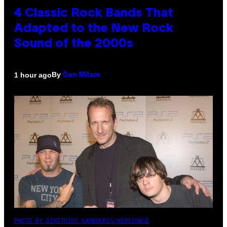
4 Classic Rock Bands That
Adapted to the New Rock
Sound of the 2000s
By
1 hour ago
Dan Milam
PHOTO BY DIMITRIOS KAMBOURIS/WIREIMAGE