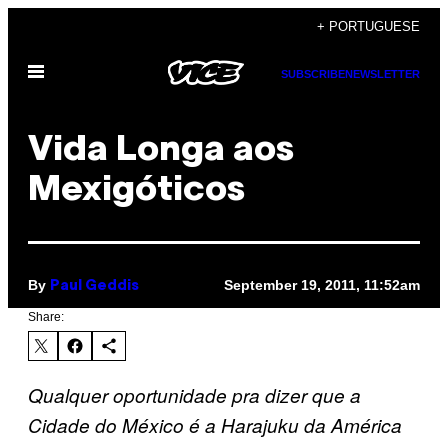
Skip
+ PORTUGUESE
to
Open
content
SUBSCRIBE
NEWSLETTER
Menu
Vida Longa aos
Mexigóticos
By
September 19, 2011, 11:52am
Paul Geddis
Share:
Qualquer oportunidade pra dizer que a
Cidade do México é a Harajuku da América