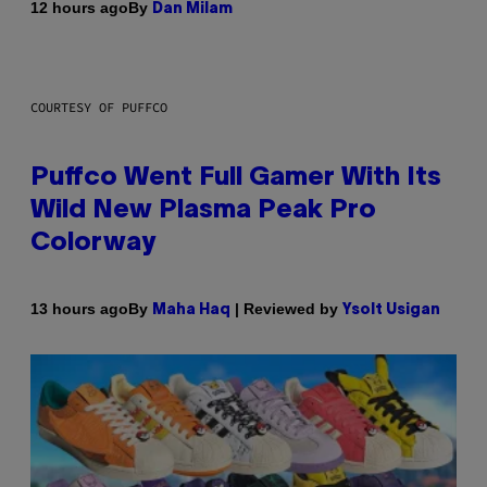
By
12 hours ago
Dan Milam
COURTESY OF PUFFCO
Puffco Went Full Gamer With Its
Wild New Plasma Peak Pro
Colorway
By
| Reviewed by
13 hours ago
Maha Haq
Ysolt Usigan