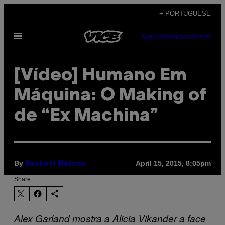
Skip
+ PORTUGUESE
to
Open
content
SUBSCRIBE
NEWSLETTER
Menu
[Vídeo] Humano Em
Máquina: O Making of
de “Ex Machina”
By
April 15, 2015, 8:05pm
Beckett Mufson
Share:
Alex Garland mostra a Alicia Vikander a face