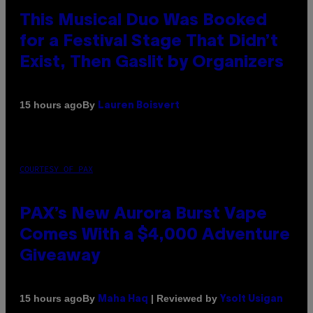
This Musical Duo Was Booked
for a Festival Stage That Didn’t
Exist, Then Gaslit by Organizers
By
15 hours ago
Lauren Boisvert
COURTESY OF PAX
PAX’s New Aurora Burst Vape
Comes With a $4,000 Adventure
Giveaway
By
| Reviewed by
15 hours ago
Maha Haq
Ysolt Usigan