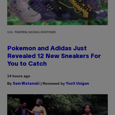
VIA POKEMON/ADIDAS/NINTENDO
Pokemon and Adidas Just
Revealed 12 New Sneakers For
You to Catch
14 hours ago
By
| Reviewed by
Sam Watanuki
Ysolt Usigan