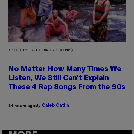
(PHOTO BY DAVID CORIO/REDFERNS)
No Matter How Many Times We
Listen, We Still Can’t Explain
These 4 Rap Songs From the 90s
By
14 hours ago
Caleb Catlin