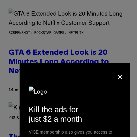
SCREENSHOT: ROCKSTAR GAMES, NETFLIX
GTA 6 Extended Look is 20
Minutes Long According to
×
Netflix Customer Support
By
14 minutes ago
Brent Koepp
Kill the ads for
just $2 a month
PHOTO BY JEFF KRAVITZ/FILMMAGIC
VICE membership also gives you access to