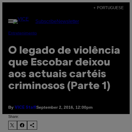
Skip
+ PORTUGUESE
to
Open
Subscribe
Newsletter
content
Menu
Entretenimento
O legado de violência
que Escobar deixou
aos actuais cartéis
criminosos (Parte 1)
By
September 2, 2016, 12:00pm
VICE Staff
Share: