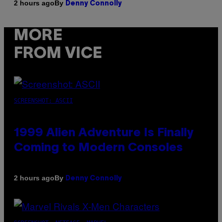
By
2 hours ago
Denny Connolly
MORE
FROM VICE
SCREENSHOT: ASCII
1999 Alien Adventure Is Finally
Coming to Modern Consoles
By
2 hours ago
Denny Connolly