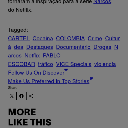
tornaram a inspiração para a série
Narcos
,
do Netflix.
Tagged:
CARTEL
Cocaina
COLOMBIA
Crime
Cultur
ă
dea
Destaques
Documentário
Drogas
N
arcos
Netflix
PABLO
ESCOBAR
tráfico
VICE Specials
violencia
Follow Us On Discover
Make Us Preferred In Top Stories
Share:
MORE
LIKE THIS