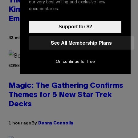
The Set of Lyrics That Still Give
our very best writing and exclusive new
documentaries.
Kim Deal Firsthand
Embarrassment Decades Later
Support for $2
By
43 minutes ago
Lauren Boisvert
See All Membership Plans
Or, continue for free
SCREENSHOT: WIZARDS OF THE COAST
Magic: The Gathering Confirms
Themes for 5 New Star Trek
Decks
By
1 hour ago
Denny Connolly