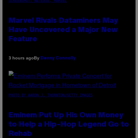
SCREENSHOT: NETEASE, MARVEL
Marvel Rivals Dataminers May
Have Uncovered a Major New
Feature
By
3 hours ago
Denny Connolly
PHOTO BY AARON J. THORNTON/GETTY IMAGES
Eminem Put Up His Own Money
to Help a Hip-Hop Legend Go to
Rehab