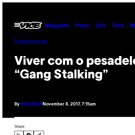
Skip
to
content
Open
Magazine
Pulse
Life
Tech
M
Menu
Entretenimento
Viver com o pesadel
“Gang Stalking”
By
VICE Staff
November 8, 2017, 7:15am
Share: