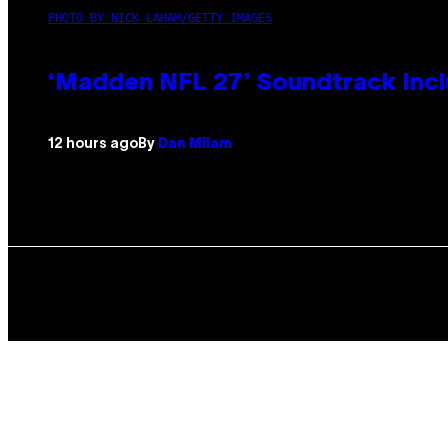
PHOTO BY NICK LAHAM/GETTY IMAGES
‘Madden NFL 27’ Soundtrack Inclu
12 hours ago
By
Dan Milam