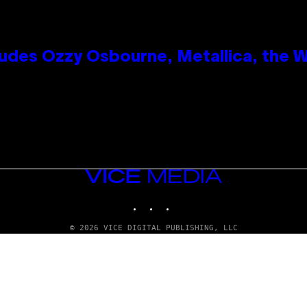
des Ozzy Osbourne, Metallica, the Wh
VICE
MEDIA
INSTAGRAM
TIKTOK
YOUTUBE
© 2026 VICE DIGITAL PUBLISHING, LLC