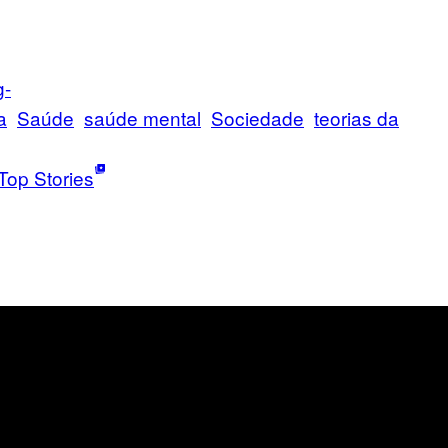
g-
a
Saúde
saúde mental
Sociedade
teorias da
Top Stories