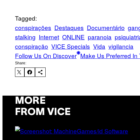
Tagged:
conspirações
Destaques
Documentário
gan
stalking
Internet
ONLINE
paranoia
psiquiatri
conspiração
VICE Specials
Vida
vigilancia
Follow Us On Discover
Make Us Preferred In 
Share:
MORE
FROM VICE