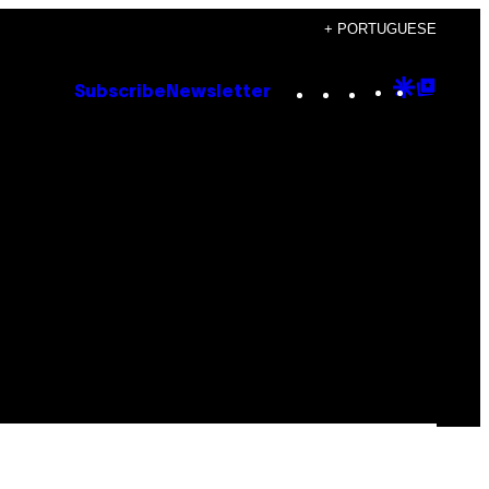
+ PORTUGUESE
Instagram
TikTok
YouTube
Google
Goog
Subscribe
Newsletter
Discove
Top
Posts