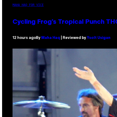
MAHA HAQ FOR VICE
Cycling Frog’s Tropical Punch THC
12 hours ago
By
Maha Haq
| Reviewed by
Ysolt Usigan