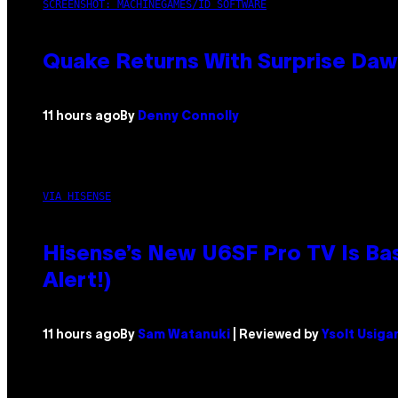
SCREENSHOT: MACHINEGAMES/ID SOFTWARE
Quake Returns With Surprise Da
11 hours ago
By
Denny Connolly
VIA HISENSE
Hisense’s New U6SF Pro TV Is Bas
Alert!)
11 hours ago
By
Sam Watanuki
| Reviewed by
Ysolt Usiga