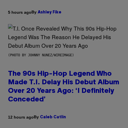
By
5 hours ago
Ashley Fike
(PHOTO BY JOHNNY NUNEZ/WIREIMAGE)
The 90s Hip-Hop Legend Who
Made T.I. Delay His Debut Album
Over 20 Years Ago: ‘I Definitely
Conceded’
By
12 hours ago
Caleb Catlin