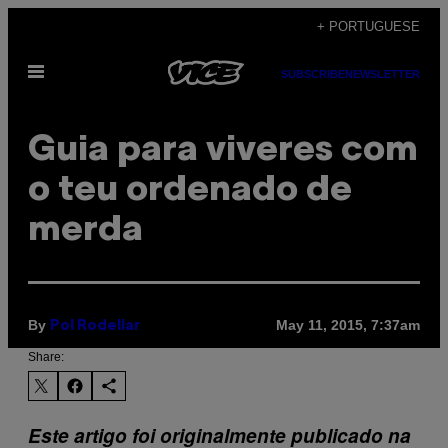
Skip
+ PORTUGUESE
to
Open
content
SUBSCRIBE
NEWSLETTER
Menu
Guia para viveres com
o teu ordenado de
merda
By
May 11, 2015, 7:37am
Pol Rodellar
Share:
Este artigo foi originalmente publicado na