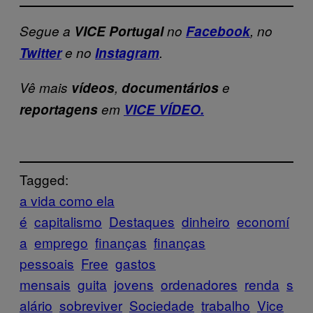
Segue a
VICE Portugal
no
Facebook
, no
Twitter
e no
Instagram
.
Vê mais
vídeos
,
documentários
e
reportagens
em
VICE VÍDEO.
Tagged:
a vida como ela
é
capitalismo
Destaques
dinheiro
economí
a
emprego
finanças
finanças
pessoais
Free
gastos
mensais
guita
jovens
ordenadores
renda
s
alário
sobreviver
Sociedade
trabalho
Vice