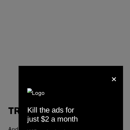
×
Fotografia
via
.
Kill the ads for
TRANSPORTE
just $2 a month
Andar é a melhor opção e podes sempre