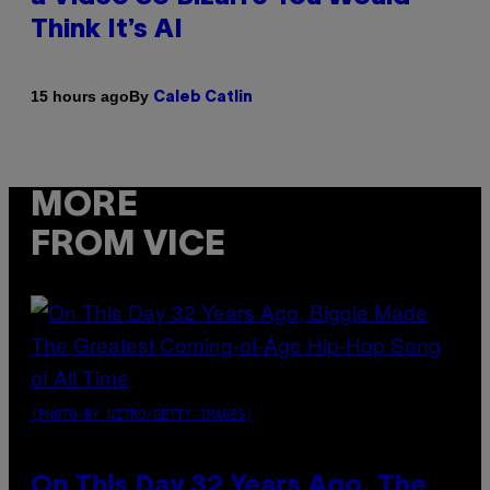
Think It’s AI
By
15 hours ago
Caleb Catlin
MORE
FROM VICE
(PHOTO BY NITRO/GETTY IMAGES)
On This Day 32 Years Ago, The