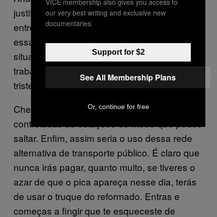
VICE membership also gives you access to
justificar a tua preferência por deambular
our very best writing and exclusive new
documentaries.
entre os meandros psicogeográficos e toda
essa teoria da deriva de Guy Debord e os
Support for $2
situacionistas. Ao fim e ao cabo, o verdadeiro
trabalho do homem pobre é adoçar a sua
See All Membership Plans
triste vida com teorias morais e estéticas.
Chegados a este ponto já deves ter
Or, continue for free
controladas as estações de metro que podes
saltar. Enfim, assim seria o uso dessa rede
alternativa de transporte público. É claro que
nunca irás pagar, quanto muito, se tiveres o
azar de que o pica apareça nesse dia, terás
de usar o truque do reformado. Entras e
começas a fingir que te esqueceste de