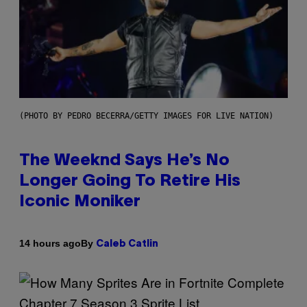
(PHOTO BY PEDRO BECERRA/GETTY IMAGES FOR LIVE NATION)
The Weeknd Says He’s No
Longer Going To Retire His
Iconic Moniker
By
14 hours ago
Caleb Catlin