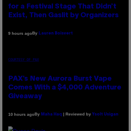
for a Festival Stage That Didn’t
Exist, Then Gaslit by Organizers
By
9 hours ago
Lauren Boisvert
COURTESY OF PAX
PAX’s New Aurora Burst Vape
Comes With a $4,000 Adventure
Giveaway
By
| Reviewed by
10 hours ago
Maha Haq
Ysolt Usigan