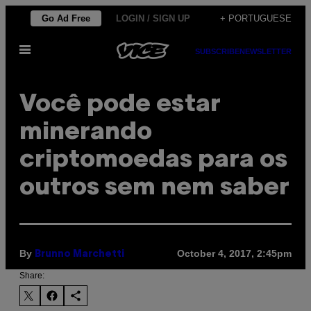
Skip
Go Ad Free
LOGIN / SIGN UP
+ PORTUGUESE
to
Open
content
SUBSCRIBE
NEWSLETTER
Menu
Você pode estar
minerando
criptomoedas para os
outros sem nem saber
By
October 4, 2017, 2:45pm
Brunno Marchetti
Share: