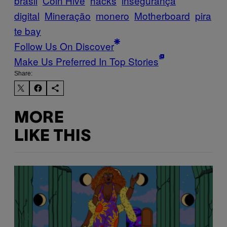
brasil
Coin Hive
hacks
insegurança
digital
Mineração
monero
Motherboard
pira
te bay
Follow Us On Discover
Make Us Preferred In Top Stories
Share:
MORE
LIKE THIS