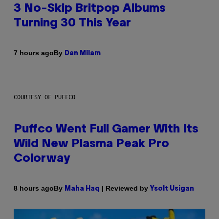
3 No-Skip Britpop Albums
Turning 30 This Year
By
7 hours ago
Dan Milam
COURTESY OF PUFFCO
Puffco Went Full Gamer With Its
Wild New Plasma Peak Pro
Colorway
By
| Reviewed by
8 hours ago
Maha Haq
Ysolt Usigan