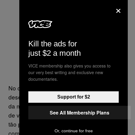
×
Kill the ads for
just $2 a month
VICE membership also gives you access to
our very best writing and exclusive new
documentaries.
No caso do CryptoNight, ele é um algoritmo
desenvolvido para aproximar o rendimento
Support for $2
da mineração feita via processador e placa
See All Membership Plans
de vídeo. O uso da GPU neste caso não é
tão produtivo quanto em outros algoritmos,
Or, continue for free
como o usado pelo Ethereum por exemplo.