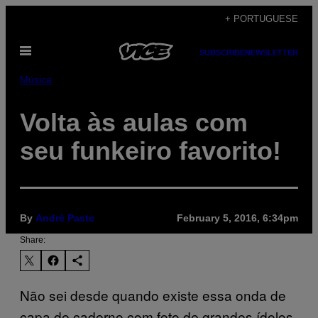
Skip
+ PORTUGUESE
to
Open
content
SUBSCRIBE
NEWSLETTER
Menu
Música
Volta às aulas com
seu funkeiro favorito!
By
André Paste
February 5, 2016, 6:34pm
Share:
Não sei desde quando existe essa onda de
capa de caderno com foto de grandes ídolos.