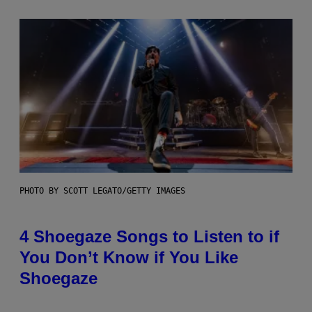
PHOTO BY SCOTT LEGATO/GETTY IMAGES
4 Shoegaze Songs to Listen to if
You Don’t Know if You Like
Shoegaze