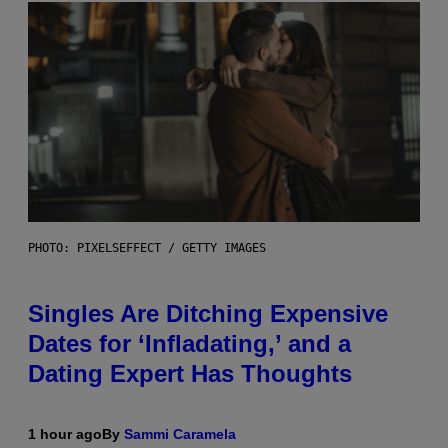
PHOTO: PIXELSEFFECT / GETTY IMAGES
Singles Are Ditching Expensive
Dates for ‘Infladating,’ and a
Dating Expert Has Thoughts
1 hour ago
By
Sammi Caramela