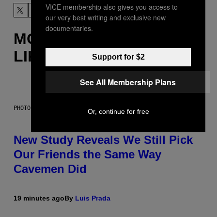
VICE membership also gives you access to
our very best writing and exclusive new
documentaries.
MORE
LIKE THIS
Support for $2
See All Membership Plans
PHOTO: CSA-PRINTSTOCK / GETTY IMAGES
Or, continue for free
New Study Reveals We Still Pick
Our Friends the Same Way
Cavemen Did
19 minutes ago
By
Luis Prada