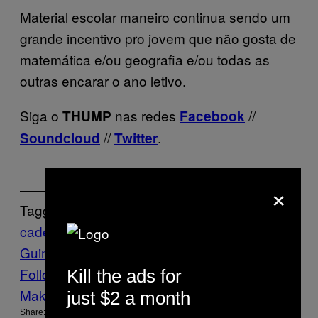
Material escolar maneiro continua sendo um
grande incentivo pro jovem que não gosta de
matemática e/ou geografia e/ou todas as
outras encarar o ano letivo.
Siga o
nas redes
//
THUMP
Facebook
//
.
Soundcloud
Twitter
×
Tagged:
cadernos
funk
MC Brinquedo
MC
Guime
reportagem
Thump
Follow Us On Discover
Kill the ads for
Make Us Preferred In Top Stories
just $2 a month
Share: