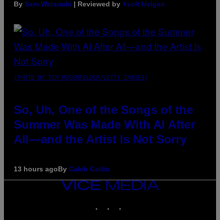
By
Sam Watanuki
| Reviewed by
Ysolt Usigan
(PHOTO BY TIM MOSENFELDER/GETTY IMAGES)
So, Uh, One of the Songs of the
Summer Was Made With AI After
All—and the Artist Is Not Sorry
13 hours ago
By
Caleb Catlin
VICE
MEDIA
INSTAGRAM
TIKTOK
YOUTUBE