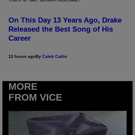
(PHOTO BY GARY GERSHOFF/WIREIMAGE)
On This Day 13 Years Ago, Drake
Released the Best Song of His
Career
12 hours ago
By
Caleb Catlin
MORE
FROM VICE