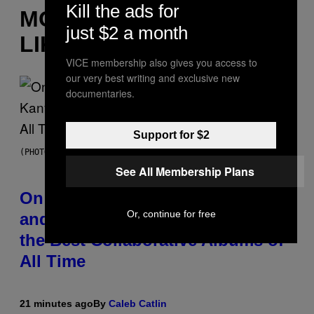
Kill the ads for
MORE
just $2 a month
LIKE THIS
VICE membership also gives you access to
our very best writing and exclusive new
documentaries.
Support for $2
(PHOTO BY DANIEL BOCZARSKI/GETTY IMAGES FOR VEVO)
See All Membership Plans
On This Day 15 Years Ago, Jay-Z
Or, continue for free
and Kanye West Dropped One of
the Best Collaborative Albums of
All Time
21 minutes ago
By
Caleb Catlin