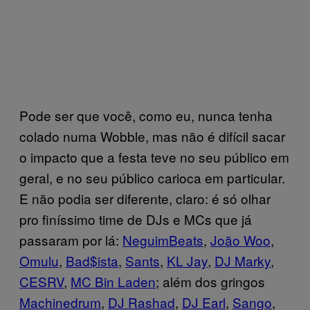
Pode ser que você, como eu, nunca tenha
colado numa Wobble, mas não é difícil sacar
o impacto que a festa teve no seu público em
geral, e no seu público carioca em particular.
E não podia ser diferente, claro: é só olhar
pro finíssimo time de DJs e MCs que já
passaram por lá:
NeguimBeats
,
João Woo
,
Omulu
,
Bad$ista
,
Sants
,
KL Jay
,
DJ Marky
,
CESRV
,
MC Bin Laden
; além dos gringos
Machinedrum
,
DJ Rashad
,
DJ Earl
,
Sango
,