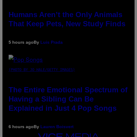
Humans Aren’t the Only Animals
That Keep Pets, New Study Finds
5 hours ago
By
Luis Prada
(PHOTO BY JO HALE/GETTY IMAGES)
The Entire Emotional Spectrum of
Having a Sibling Can Be
Explained in Just 4 Pop Songs
6 hours ago
By
Lauren Boisvert
VICE