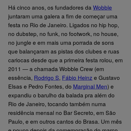
Há cinco anos, os fundadores da
Wobble
juntaram uma galera a fim de começar uma
festa no Rio de Janeiro. Ligados no hip hop,
no dubstep, no funk, no footwork, no house,
no jungle e em mais uma porrada de sons
que balançaram as pistas dos clubes e ruas
cariocas desde que a primeira festa rolou, em
2011 — a chamada Wobble Crew (em
essência,
Rodrigo S
,
Fábio Heinz
e Gustavo
Elsas e Pedro Fontes, do
Marginal Men
) e
expandiu o barulho da balada pra além do
Rio de Janeiro, tocando também numa
residência mensal no Bar Secreto, em São
Paulo, e em outros cantos do Brasa. Um mês
e pouco depois da comemoração do marco