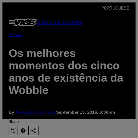
Skip
+ PORTUGUESE
to
Open
Subscribe
Newsletter
content
Menu
Música
Os melhores
momentos dos cinco
anos de existência da
Wobble
By
Amanda Cavalcanti
September 19, 2016, 6:50pm
Share: