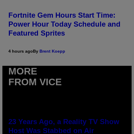
Fortnite Gem Hours Start Time:
Power Hour Today Schedule and
Featured Sprites
4 hours ago
By
Brent Koepp
MORE
FROM VICE
23 Years Ago, a Reality TV Show
Host Was Stabbed on Air