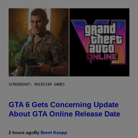
SCREENSHOT: ROCKSTAR GAMES
GTA 6 Gets Concerning Update
About GTA Online Release Date
2 hours ago
By
Brent Koepp