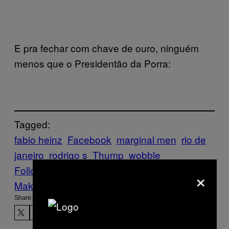
E pra fechar com chave de ouro, ninguém
menos que o Presidentão da Porra:
Tagged:
fabio heinz
Facebook
marginal men
rio de
janeiro
rodrigo s
Thump
wobble
Follow Us On Discover
×
Make Us Preferred In Top Stories
Share: