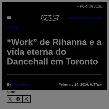
Skip
+ PORTUGUESE
to
Open
content
SUBSCRIBE
NEWSLETTER
Menu
Música
“Work” de Rihanna e a
vida eterna do
Dancehall em Toronto
By
Sajae Elder
February 24, 2016, 6:37pm
Share: