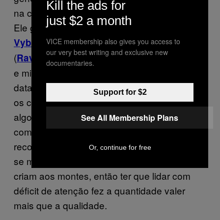
Kill the ads for
na cidade foi o “Summertime riddim” de 2010.
just $2 a month
Ele gerou canções de grandes nomes como
(
) e
Vybz Kartel
Summertime
Popcaan
VICE membership also gives you access to
our very best writing and exclusive new
(
), que seguem firmes e fortes nos sets
Ravin
documentaries.
e mixagens seis anos depois sem parecerem
datadas. Ainda, como qualquer outro gênero,
Support for $2
os consumidores estão sempre buscando
algo de novo num ritmo frenético e gêneros
See All Membership Plans
como dancehall prosperam com
reconhecimento e reações do público para
Or, continue for free
se manter. Tanto produtores quanto artistas
criam aos montes, então ter que lidar com
déficit de atenção fez a quantidade valer
mais que a qualidade.