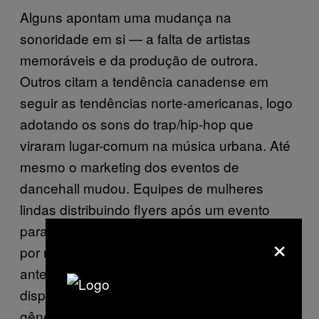
Alguns apontam uma mudança na
sonoridade em si — a falta de artistas
memoráveis e da produção de outrora.
Outros citam a tendência canadense em
seguir as tendências norte-americanas, logo
adotando os sons do trap/hip-hop que
viraram lugar-comum na música urbana. Até
mesmo o marketing dos eventos de
dancehall mudou. Equipes de mulheres
lindas distribuindo flyers após um evento
para informar do próximo foram substituídos
×
por redes sociais muito menos diretos que
antes. O último riddim — ou produção
disponível para que diversos artistas do
gênero pudessem gravar e ter alguma força