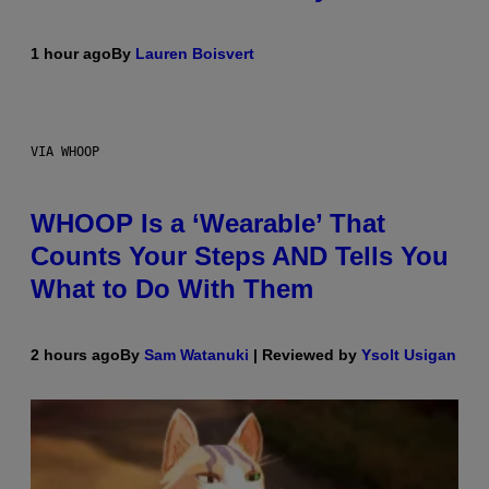
1 hour ago
By
Lauren Boisvert
VIA WHOOP
WHOOP Is a ‘Wearable’ That
Counts Your Steps AND Tells You
What to Do With Them
2 hours ago
By
Sam Watanuki
| Reviewed by
Ysolt Usigan