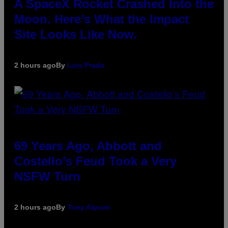
A SpaceX Rocket Crashed Into the
Moon. Here’s What the Impact
Site Looks Like Now.
2 hours ago
By
Luis Prada
69 Years Ago, Abbott and
Costello’s Feud Took a Very
NSFW Turn
2 hours ago
By
Tony Alpsen