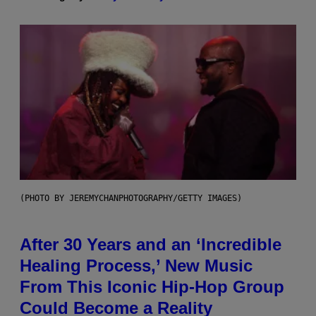
(PHOTO BY JEREMYCHANPHOTOGRAPHY/GETTY IMAGES)
After 30 Years and an ‘Incredible
Healing Process,’ New Music
From This Iconic Hip-Hop Group
Could Become a Reality