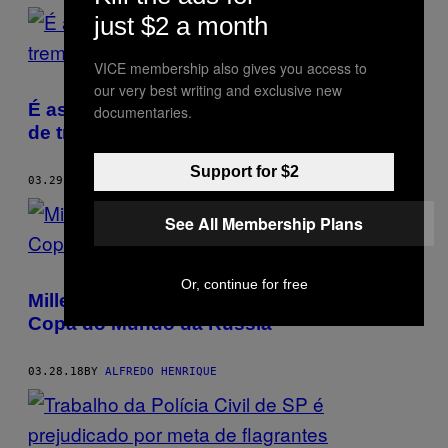
just $2 a month
VICE membership also gives you access to
our very best writing and exclusive new
É assim que o paulistano volta pra casa
documentaries.
de trem quando chove em SP
Support for $2
03.29.18
BY
ALFREDO HENRIQUE
See All Membership Plans
Or, continue for free
Millennials contam o que levariam para a
Copa do Mundo da Rússia
03.28.18
BY
ALFREDO HENRIQUE