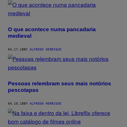
POSTS
BY
THIS
O que acontece numa pancadaria
AUTHOR
medieval
04.17.18
BY
ALFREDO HENRIQUE
Pessoas relembram seus mais notórios
pescotapas
04.10.18
BY
ALFREDO HENRIQUE