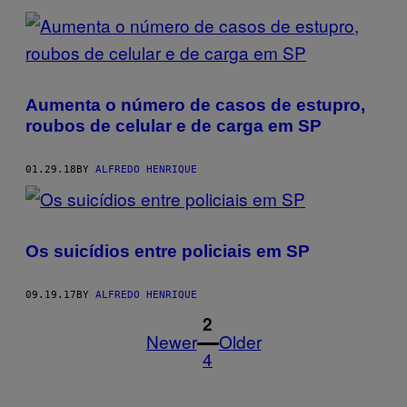
Aumenta o número de casos de estupro,
roubos de celular e de carga em SP
01.29.18
BY
ALFREDO HENRIQUE
Os suicídios entre policiais em SP
09.19.17
BY
ALFREDO HENRIQUE
1
2
Newer
Older
4