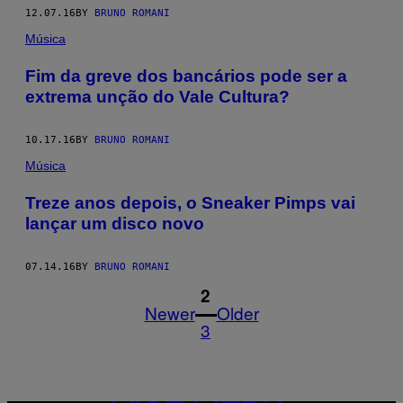
12.07.16
BY
BRUNO ROMANI
Música
Fim da greve dos bancários pode ser a
extrema unção do Vale Cultura?
10.17.16
BY
BRUNO ROMANI
Música
Treze anos depois, o Sneaker Pimps vai
lançar um disco novo
07.14.16
BY
BRUNO ROMANI
1
2
Newer
Older
3