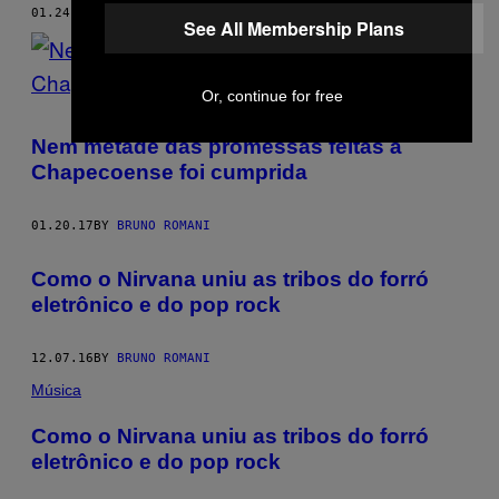
01.24.17
BY
BRUNO ROMANI
See All Membership Plans
Or, continue for free
Nem metade das promessas feitas à
Chapecoense foi cumprida
01.20.17
BY
BRUNO ROMANI
Como o Nirvana uniu as tribos do forró
eletrônico e do pop rock
12.07.16
BY
BRUNO ROMANI
Música
Como o Nirvana uniu as tribos do forró
eletrônico e do pop rock