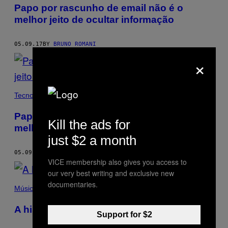
Papo por rascunho de email não é o
melhor jeito de ocultar informação
05.09.17
BY
BRUNO ROMANI
×
Tecnología
Papo por rascunho de email não é o
Kill the ads for
melhor jeito de ocultar informação
just $2 a month
05.09.17
BY
BRUNO ROMANI
VICE membership also gives you access to
our very best writing and exclusive new
documentaries.
Música
A história do maior bootlegger do Brasil
Support for $2