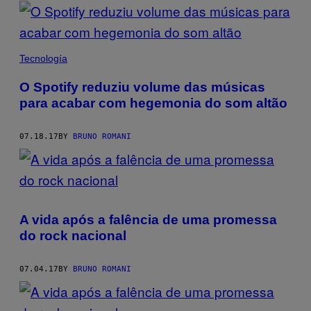
POSTS
BY
THIS
Tecnología
AUTHOR
O Spotify reduziu volume das músicas
para acabar com hegemonia do som altão
07.18.17
BY
BRUNO ROMANI
A vida após a falência de uma promessa
do rock nacional
07.04.17
BY
BRUNO ROMANI