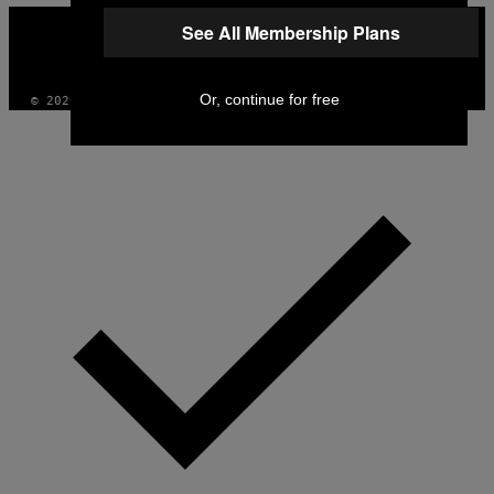
VICE
See All Membership Plans
MEDIA
INSTAGRAM
TIKTOK
YOUTUBE
Or, continue for free
© 2026 VICE DIGITAL PUBLISHING, LLC