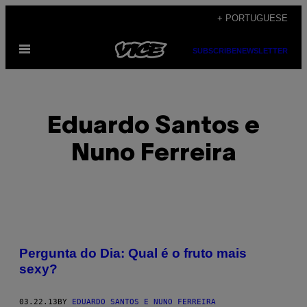
Skip
+ PORTUGUESE
to
Open
content
SUBSCRIBE
NEWSLETTER
Menu
Eduardo Santos e
Nuno Ferreira
POSTS
Pergunta do Dia: Qual é o fruto mais
BY
sexy?
THIS
03.22.13
BY
EDUARDO SANTOS E NUNO FERREIRA