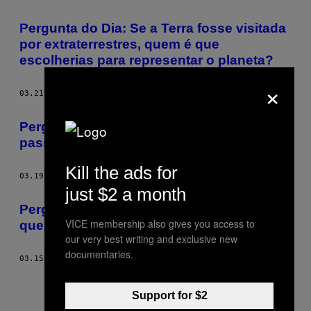
AUTHOR
Pergunta do Dia: Se a Terra fosse visitada
por extraterrestres, quem é que
escolherias para representar o planeta?
×
03.21.13
BY
EDUARDO SANTOS E NUNO FERREIRA
Pergunta do Dia: Preferias mudar o
passado ou poder ver o futuro?
Kill the ads for
03.19.13
BY
EDUARDO SANTOS E NUNO FERREIRA
just $2 a month
Pergunta do Dia: Qual é o maior animal
VICE membership also gives you access to
que consegues matar com um tijolo?
our very best writing and exclusive new
documentaries.
03.15.13
BY
EDUARDO SANTOS E NUNO FERREIRA
Support for $2