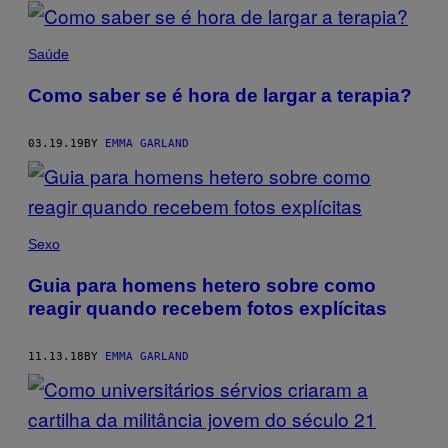
POSTS
BY
Saúde
THIS
Como saber se é hora de largar a terapia?
AUTHOR
03.19.19
BY
EMMA GARLAND
Sexo
Guia para homens hetero sobre como
reagir quando recebem fotos explícitas
11.13.18
BY
EMMA GARLAND