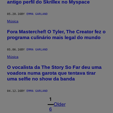
antigo perfil do Skrillex no Myspace
05.20.16
BY
EMMA GARLAND
Música
Fora Masterchef! O Tyler, The Creator fez o
programa culinário mais legal do mundo
05.06.16
BY
EMMA GARLAND
Música
O vocalista da The Story So Far deu uma
voadora numa garota que tentava tirar
uma selfie no show da banda
04.12.16
BY
EMMA GARLAND
1
Older
6