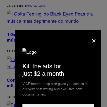
08.22.18
BY
EMMA GARLAND
‘I Gotta Feeling’ do Black Eyed Peas é a
×
música mais deprimente do mundo
05.23.18
BY
EMMA GARLAND
Kill the ads for
just $2 a month
Como o rap de Soundcloud e o Xanax
VICE membership also gives you access to
influenciam a moda
our very best writing and exclusive new
documentaries.
04.09.18
BY
EMMA GARLAND