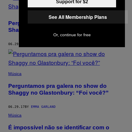
Support for $2
See All Membership Plans
Perguntamos pra galera no show do
Shaggy no Glastonbury: “Foi você?”
Or, continue for free
06.29.17
BY
EMMA GARLAND
Música
Perguntamos pra galera no show do
Shaggy no Glastonbury: “Foi você?”
06.29.17
BY
EMMA GARLAND
Música
É impossível não se identificar com o