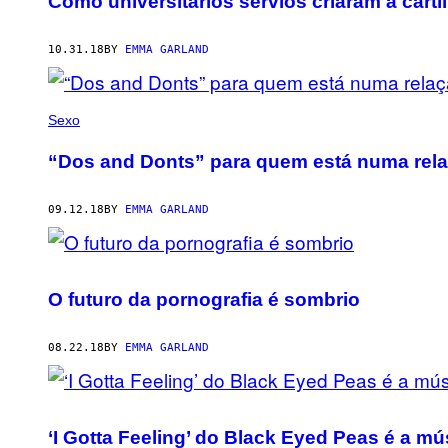
Como universitários sérvios criaram a carti
10.31.18
BY
EMMA GARLAND
Sexo
“Dos and Donts” para quem está numa rela
09.12.18
BY
EMMA GARLAND
O futuro da pornografia é sombrio
08.22.18
BY
EMMA GARLAND
‘I Gotta Feeling’ do Black Eyed Peas é a 