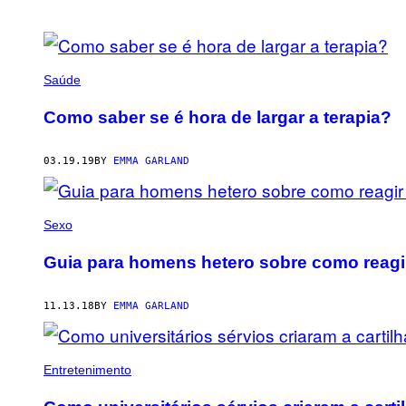
POSTS
BY
Saúde
THIS
Como saber se é hora de largar a terapia?
AUTHOR
03.19.19
BY
EMMA GARLAND
Sexo
Guia para homens hetero sobre como reagir
11.13.18
BY
EMMA GARLAND
Entretenimento