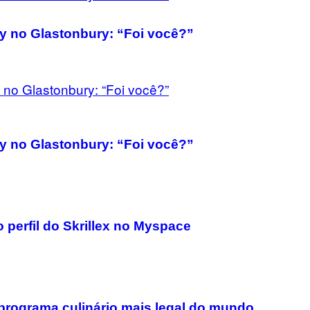
 no Glastonbury: “Foi você?”
 no Glastonbury: “Foi você?”
o perfil do Skrillex no Myspace
o programa culinário mais legal do mundo