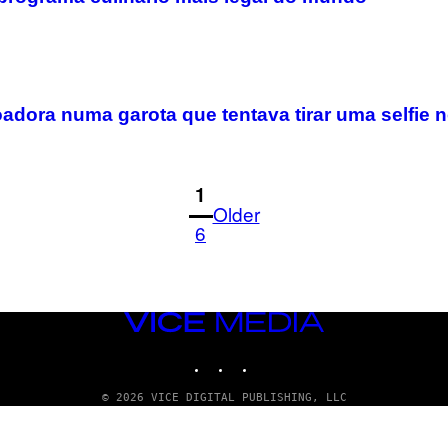
oadora numa garota que tentava tirar uma selfie
1
Older
6
VICE
MEDIA
INSTAGRAM
TIKTOK
YOUTUBE
© 2026 VICE DIGITAL PUBLISHING, LLC