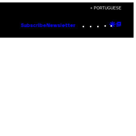
+ PORTUGUESE
Instagram
TikTok
YouTube
Google
Goog
Subscribe
Newsletter
Discove
Top
Posts