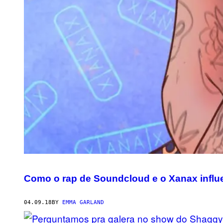
Como o rap de Soundcloud e o Xanax infl
04.09.18
BY
EMMA GARLAND