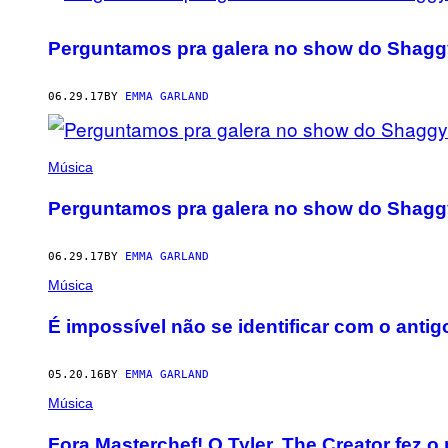
Perguntamos pra galera no show do Shaggy
06.29.17
BY
EMMA GARLAND
Música
Perguntamos pra galera no show do Shaggy
06.29.17
BY
EMMA GARLAND
Música
É impossível não se identificar com o antig
05.20.16
BY
EMMA GARLAND
Música
Fora Masterchef! O Tyler, The Creator fez 