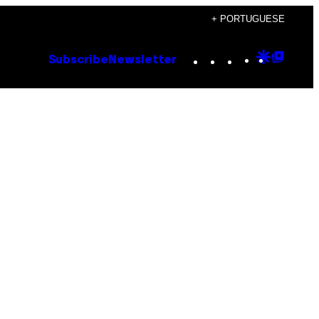
+ PORTUGUESE
Instagram
TikTok
YouTube
Google
Goog
Subscribe
Newsletter
Discove
Top
Posts