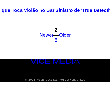
e Toca Violão no Bar Sinistro de ‘True Detecti
1
2
Newer
Older
6
VICE
MEDIA
INSTAGRAM
TIKTOK
YOUTUBE
© 2026 VICE DIGITAL PUBLISHING, LLC