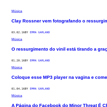
POSTS
Música
BY
Clay Rossner vem fotografando o ressurgim
THIS
03.02.16
BY
EMMA GARLAND
AUTHOR
Música
O ressurgimento do vinil está tirando a gra
01.20.16
BY
EMMA GARLAND
Música
Coloque esse MP3 player na vagina e come
01.04.16
BY
EMMA GARLAND
Música
A Página do Facebook do Minor Threat É Ch