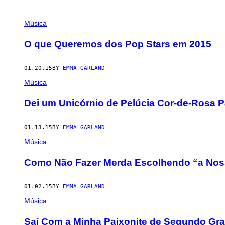
POSTS
Música
BY
O que Queremos dos Pop Stars em 2015
THIS
01.20.15
BY
EMMA GARLAND
AUTHOR
Música
Dei um Unicórnio de Pelúcia Cor-de-Rosa P
01.13.15
BY
EMMA GARLAND
Música
Como Não Fazer Merda Escolhendo “a Nos
01.02.15
BY
EMMA GARLAND
Música
Saí Com a Minha Paixonite de Segundo Gra