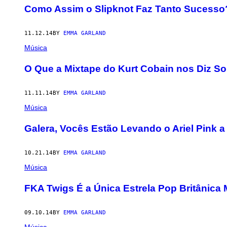
Como Assim o Slipknot Faz Tanto Sucesso
11.12.14
BY
EMMA GARLAND
Música
O Que a Mixtape do Kurt Cobain nos Diz So
11.11.14
BY
EMMA GARLAND
Música
Galera, Vocês Estão Levando o Ariel Pink a
10.21.14
BY
EMMA GARLAND
Música
FKA Twigs É a Única Estrela Pop Britânic
09.10.14
BY
EMMA GARLAND