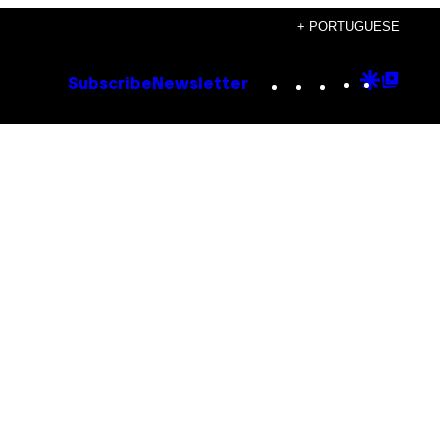
+ PORTUGUESE
Instagram
TikTok
YouTube
Google
Goog
Subscribe
Newsletter
Discove
Top
Posts