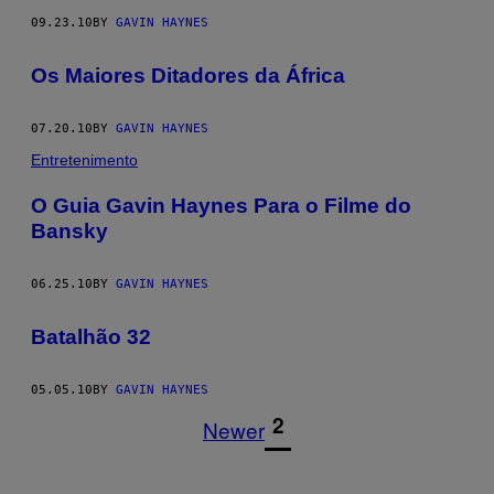
09.23.10
BY
GAVIN HAYNES
Os Maiores Ditadores da África
07.20.10
BY
GAVIN HAYNES
Entretenimento
O Guia Gavin Haynes Para o Filme do
Bansky
06.25.10
BY
GAVIN HAYNES
Batalhão 32
05.05.10
BY
GAVIN HAYNES
1
2
Newer