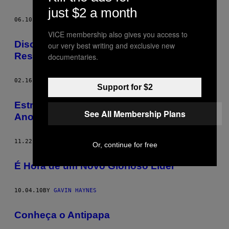
just $2 a month
06.10.11
BY
GAVIN HAYNES
VICE membership also gives you access to
Disco Novo do Radiohead: A Primeira
our very best writing and exclusive new
Resenha
documentaries.
02.16.11
BY
GAVIN HAYNES
Support for $2
Estrelas Esquecidas do Terrorismo dos
See All Membership Plans
Anos 70
11.22.10
BY
GAVIN HAYNES
Or, continue for free
É Hora de um Novo Glorioso Líder
10.04.10
BY
GAVIN HAYNES
Conheça o Antipapa