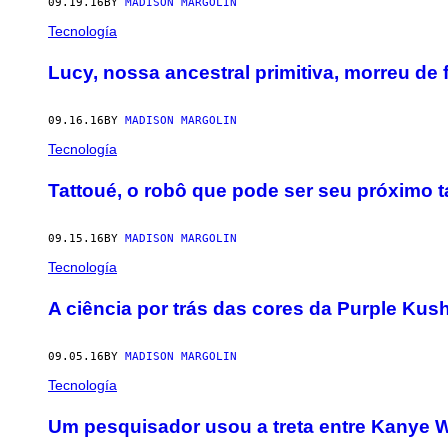
09.19.16
BY
MADISON MARGOLIN
Tecnología
​Lucy, nossa ancestral primitiva, morreu de 
09.16.16
BY
MADISON MARGOLIN
Tecnología
​Tattoué, o robô que pode ser seu próximo 
09.15.16
BY
MADISON MARGOLIN
Tecnología
​A ciência por trás das cores da Purple Kus
09.05.16
BY
MADISON MARGOLIN
Tecnología
Um pesquisador usou a treta entre Kanye We