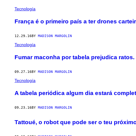
POSTS
Tecnología
BY
França é o primeiro país a ter drones cartei
THIS
12.29.16
BY
MADISON MARGOLIN
AUTHOR
Tecnología
​Fumar maconha por tabela prejudica ratos
09.27.16
BY
MADISON MARGOLIN
Tecnología
​A tabela periódica algum dia estará comple
09.23.16
BY
MADISON MARGOLIN
Tattoué, o robot que pode ser o teu próxim