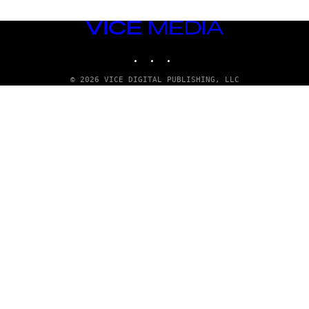
VICE
MEDIA
INSTAGRAM
TIKTOK
YOUTUBE
© 2026 VICE DIGITAL PUBLISHING, LLC