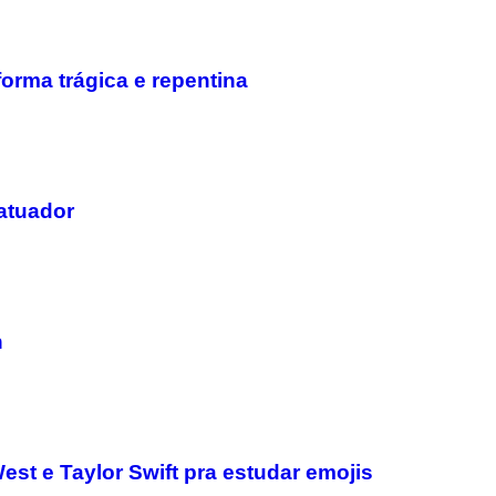
forma trágica e repentina
tatuador
h
st e Taylor Swift pra estudar emojis