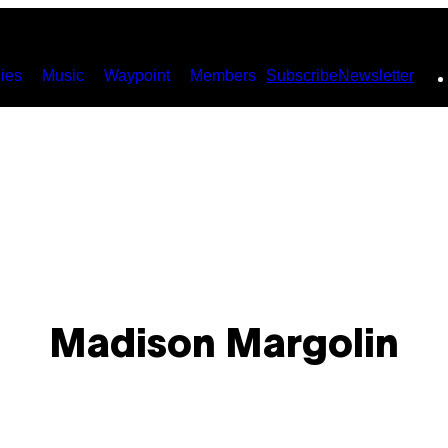
ies
Music
Waypoint
Members
Subscribe
Newsletter
Madison Margolin