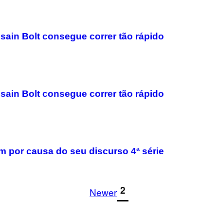
Usain Bolt consegue correr tão rápido
Usain Bolt consegue correr tão rápido
im por causa do seu discurso 4ª série
1
2
Newer