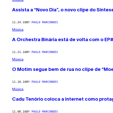
Assista a “Novo Dia”, o novo clipe do Síntes
11.24.16
BY
PAULO MARCONDES
Música
A Orchestra Binária está de volta com o EP
11.21.16
BY
PAULO MARCONDES
Música
O Motim segue bem de rua no clipe de “M
11.10.16
BY
PAULO MARCONDES
Música
Cadu Tenório coloca a internet como protag
11.08.16
BY
PAULO MARCONDES