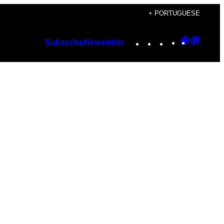
+ PORTUGUESE
Instagram
TikTok
YouTube
Google
Googl
Subscribe
Newsletter
Discover
Top
Posts