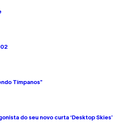
e
#02
oendo Tímpanos”
onista do seu novo curta ‘Desktop Skies’