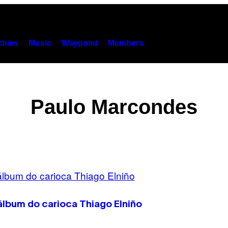
hies
Music
Waypoint
Members
Paulo Marcondes
álbum do carioca Thiago Elniño