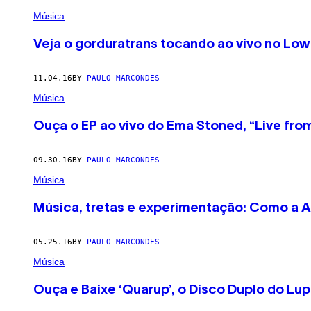
Música
Veja o gorduratrans tocando ao vivo no Low 
11.04.16
BY
PAULO MARCONDES
Música
Ouça o EP ao vivo do Ema Stoned, “Live fro
09.30.16
BY
PAULO MARCONDES
Música
Música, tretas e experimentação: Como a Au
05.25.16
BY
PAULO MARCONDES
Música
Ouça e Baixe ‘Quarup’, o Disco Duplo do Lu