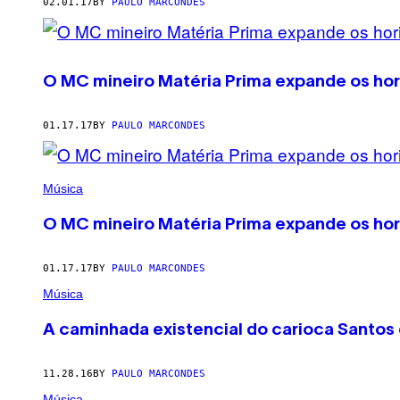
AUTHOR
02.01.17
BY
PAULO MARCONDES
O MC mineiro Matéria Prima expande os hori
01.17.17
BY
PAULO MARCONDES
Música
O MC mineiro Matéria Prima expande os hori
01.17.17
BY
PAULO MARCONDES
Música
A caminhada existencial do carioca Santos
11.28.16
BY
PAULO MARCONDES
Música