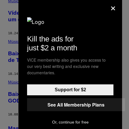
×
Música
Vídeo: “Que Esse Grito Não Seja em Vão”,
um doc sobre o Cólera
10.24.13
BY
PAULO MARCONDES
Kill the ads for
Música
just $2 a month
Baixe “Um Mundo Flutuante”, novo disco
de Tiago Frúgoli
VICE membership also gives you access to
our very best writing and exclusive new
documentaries.
10.14.13
BY
PAULO MARCONDES
Música
Support for $2
Baixe “Hoje”, Novo Disco do Duo
GOD∆S∆DOG
See All Membership Plans
10.08.13
BY
PAULO MARCONDES
Or, continue for free
Masoquismo Musical — Fui Detonado