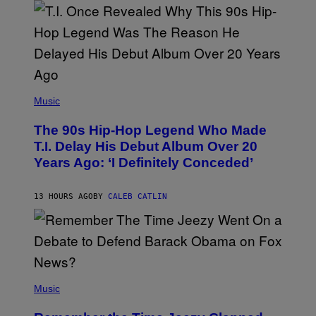
E
E
S
A
.
(
P
Music
H
O
The 90s Hip-Hop Legend Who Made
T
O
T.I. Delay His Debut Album Over 20
B
Years Ago: ‘I Definitely Conceded’
Y
J
O
H
13 HOURS AGO
BY
CALEB CATLIN
N
N
Y
N
U
N
E
(
Z
P
Music
/
H
W
O
I