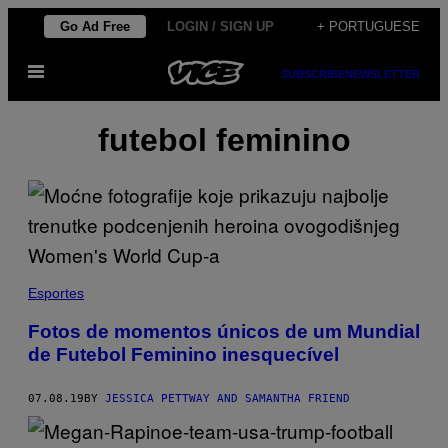
Skip
Go Ad Free
LOGIN / SIGN UP
+ PORTUGUESE
to
Open
content
SUBSCRIBE
NEWSLETTER
Menu
futebol feminino
Esportes
Fotos de momentos únicos de um Mundial
de Futebol Feminino inesquecível
07.08.19
BY
JESSICA PETTWAY AND SAMANTHA FRIEND