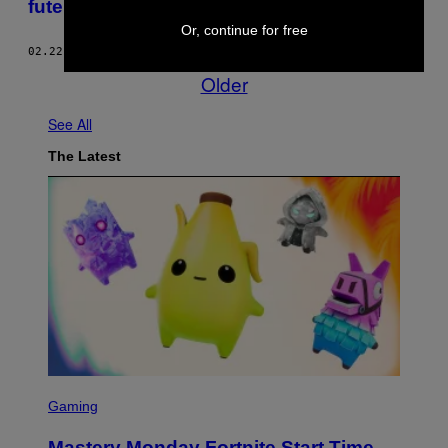
futebol
Or, continue for free
02.22.17
BY
LUCIANA ZAMBUZI
Older
See All
The Latest
S
C
Gaming
R
E
Mastery Monday Fortnite Start Time