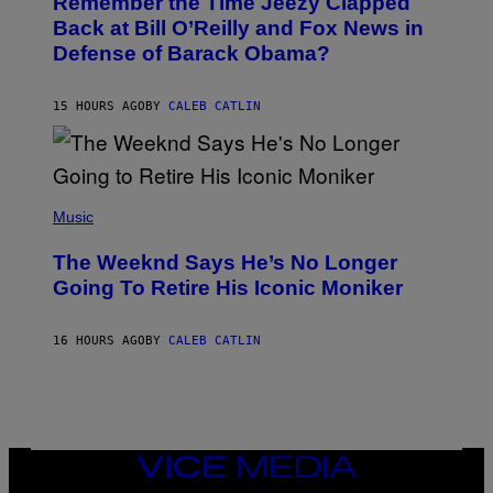
Remember the Time Jeezy Clapped
T
R
O
Back at Bill O’Reilly and Fox News in
E
B
I
Defense of Barack Obama?
Y
M
T
A
I
G
M
15 HOURS AGO
BY
CALEB CATLIN
E
M
)
O
S
E
N
(
F
P
Music
E
H
L
O
D
The Weeknd Says He’s No Longer
T
E
O
Going To Retire His Iconic Moniker
R
B
/
Y
G
P
E
16 HOURS AGO
BY
CALEB CATLIN
E
T
D
T
R
Y
O
I
B
M
E
A
C
G
E
VICE
E
R
S
MEDIA