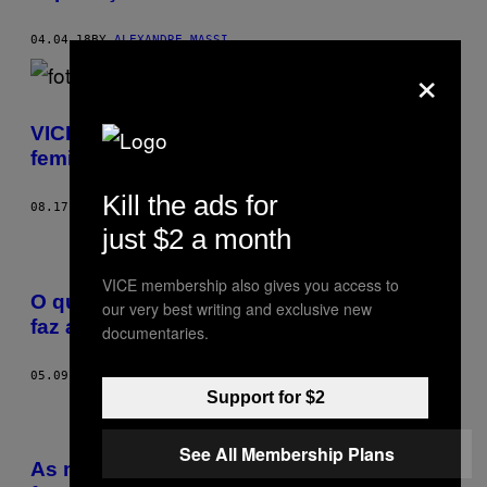
04.04.18
BY
ALEXANDRE MASSI
×
VICE 360: Por dentro do futebol de várzea
feminino
Kill the ads for
08.17.17
BY
DÉBORA LOPES
just $2 a month
VICE membership also gives you access to
O que acontece quando uma atleta trans
our very best writing and exclusive new
faz a transição?
documentaries.
05.09.17
BY
KATELYN BURNS
Support for $2
See All Membership Plans
As minas que vivem à caça de peneiras de