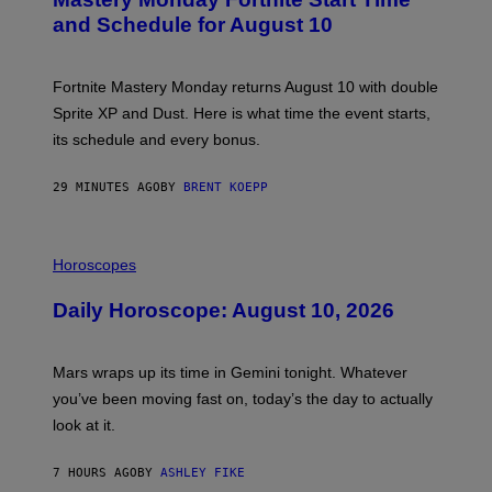
E
N
and Schedule for August 10
S
H
O
T
Fortnite Mastery Monday returns August 10 with double
:
Sprite XP and Dust. Here is what time the event starts,
E
P
its schedule and every bonus.
I
C
G
29 MINUTES AGO
BY
BRENT KOEPP
A
M
E
I
S
L
Horoscopes
L
U
Daily Horoscope: August 10, 2026
S
T
R
A
Mars wraps up its time in Gemini tonight. Whatever
T
I
you’ve been moving fast on, today’s the day to actually
O
look at it.
N
B
Y
7 HOURS AGO
BY
ASHLEY FIKE
R